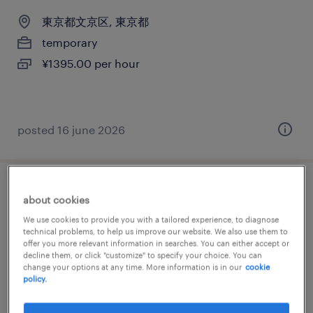
東京都文京区, 東京都
temporary
¥1395.00 per hour
posted 16 june 2026
商社・卸の検品、検査、仕分け・ピッキン
about cookies
グ・梱包、その他（倉庫・軽作業）
We use cookies to provide you with a tailored experience, to diagnose
technical problems, to help us improve our website. We also use them to
offer you more relevant information in searches. You can either accept or
東京都文京区, 東京都
decline them, or click "customize" to specify your choice. You can
change your options at any time. More information is in our
cookie
temporary
policy.
¥1450.00 per hour