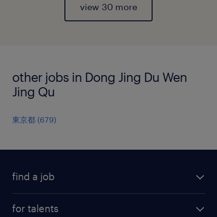
view 30 more
other jobs in Dong Jing Du Wen
Jing Qu
東京都
(
679
)
find a job
all jobs
for talents
career advice