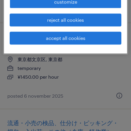
customize
posted 7 november 2025
reject all cookies
商社・卸の検品、検査、仕分け・ピッキン
accept all cookies
グ・梱包、その他（倉庫・軽作業）
東京都文京区, 東京都
temporary
¥1450.00 per hour
posted 6 november 2025
流通・小売の検品、仕分け・ピッキング・