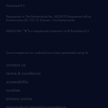
country websites
Randstad N.V.
contact us
Registered in The Netherlands No: 33216172 Registered office:
Diemermere 25, 1112 TC Diemen, The Netherlands.
RANDSTAD,
is a registered trademark of © Randstad N.V.
Some images on our website have been generated using AI.
contact us
terms & conditions
accessibility
cookies
privacy notice
misconduct reporting procedure