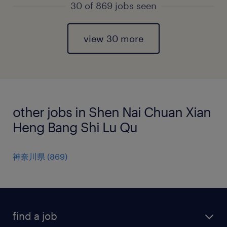
30 of 869 jobs seen
view 30 more
other jobs in Shen Nai Chuan Xian
Heng Bang Shi Lu Qu
神奈川県
(
869
)
find a job