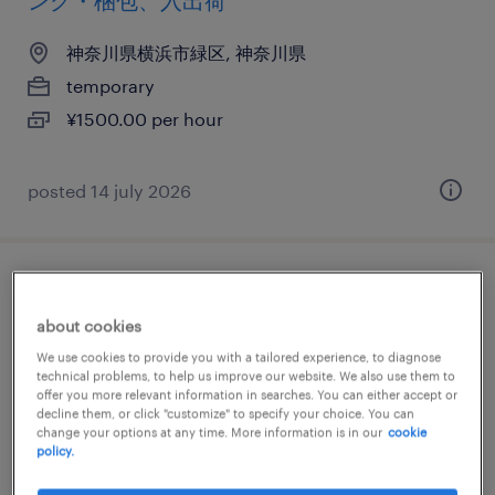
ング・梱包、入出荷
神奈川県横浜市緑区, 神奈川県
temporary
¥1500.00 per hour
posted 14 july 2026
その他メーカーの検品、検査、仕分け・ピ
ッキング・梱包、その他（倉庫・軽作業）
about cookies
We use cookies to provide you with a tailored experience, to diagnose
神奈川県横浜市緑区, 神奈川県
technical problems, to help us improve our website. We also use them to
offer you more relevant information in searches. You can either accept or
temporary
decline them, or click "customize" to specify your choice. You can
change your options at any time. More information is in our
cookie
¥1400.00 per hour
policy.