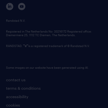
corporate governance
randstad innovation fund
country websites
Randstad N.V.
contact us
Registered in The Netherlands No: 33216172 Registered office:
Diemermere 25, 1112 TC Diemen, The Netherlands.
RANDSTAD,
is a registered trademark of © Randstad N.V.
Some images on our website have been generated using AI.
contact us
terms & conditions
accessibility
cookies