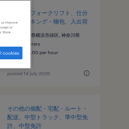
その他のフォークリフト、仕分
け・ピッキング・梱包、入出荷
p us improve
accept or
e. More
神奈川県横浜市緑区, 神奈川県
temporary
¥1500.00 per hour
l cookies
posted 14 july 2026
その他の個配・宅配・ルート・
配送、中型トラック、準中型免
許、中型免許