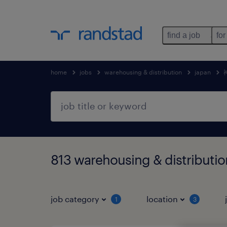
find a job
for
home
jobs
warehousing & distribution
japan
813 warehousing & distri
job category
location
1
3