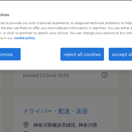
ドライバー・配送・送迎
okies
es to provide you with a tailored experience, to diagnose technical problems, to hel
神奈川県横浜市緑区, 神奈川県
 We also use them to offer you more relevant information in searches. You can either 
, or click "customize" to specify your choice. You can change your options at any tim
temporary
is in our
cookie policy.
¥1700.00 per hour
omize
reject all cookies
accept al
posted 23 june 2026
ドライバー・配送・送迎
神奈川県横浜市緑区, 神奈川県