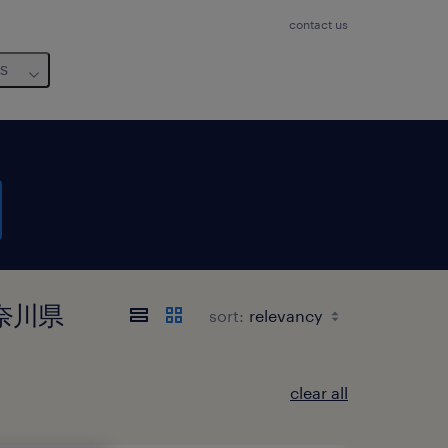
contact us
us
 神奈川県
sort:
clear all