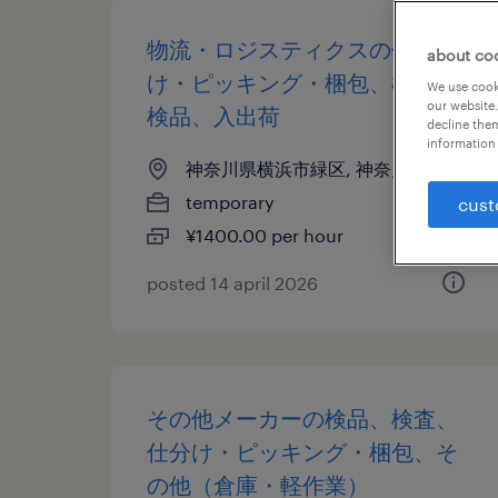
物流・ロジスティクスの仕分
about co
け・ピッキング・梱包、検査、
We use cooki
our website.
検品、入出荷
decline them
information 
神奈川県横浜市緑区, 神奈川県
temporary
cust
¥1400.00 per hour
posted 14 april 2026
その他メーカーの検品、検査、
仕分け・ピッキング・梱包、そ
の他（倉庫・軽作業）