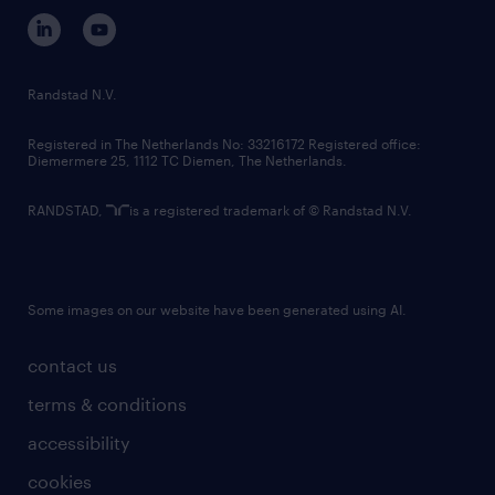
corporate governance
randstad innovation fund
country websites
Randstad N.V.
contact us
Registered in The Netherlands No: 33216172 Registered office:
Diemermere 25, 1112 TC Diemen, The Netherlands.
RANDSTAD,
is a registered trademark of © Randstad N.V.
Some images on our website have been generated using AI.
contact us
terms & conditions
accessibility
cookies