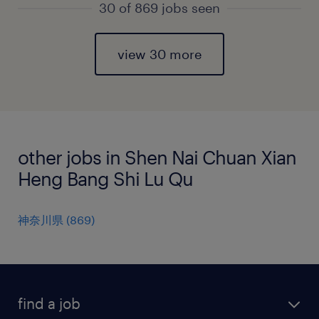
30 of 869 jobs seen
view 30 more
other jobs in Shen Nai Chuan Xian
Heng Bang Shi Lu Qu
神奈川県
(
869
)
find a job