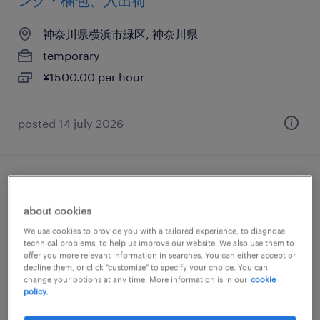
ング・梱包、入出荷
神奈川県横浜市緑区, 神奈川県
temporary
¥1500.00 per hour
posted 14 july 2026
その他メーカーの検品、検査、仕分け・ピ
ッキング・梱包、その他（倉庫・軽作業）
about cookies
We use cookies to provide you with a tailored experience, to diagnose
神奈川県横浜市緑区, 神奈川県
technical problems, to help us improve our website. We also use them to
offer you more relevant information in searches. You can either accept or
temporary
decline them, or click "customize" to specify your choice. You can
change your options at any time. More information is in our
cookie
¥1400.00 per hour
policy.