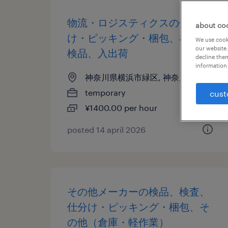
物流・ロジスティクスの仕分
about co
け・ピッキング・梱包、検査、
We use cooki
our website.
検品、入出荷
decline them
information 
神奈川県横浜市緑区, 神奈川県
temporary
cust
¥1400.00 per hour
posted 14 april 2026
その他メーカーの検品、検査、
仕分け・ピッキング・梱包、そ
の他（倉庫・軽作業）