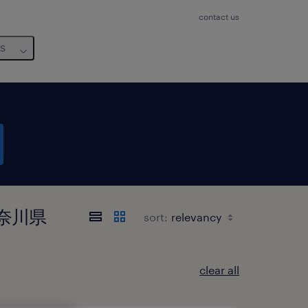
contact us
us
 神奈川県
sort:
clear all