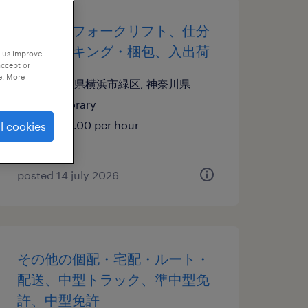
その他のフォークリフト、仕分
け・ピッキング・梱包、入出荷
p us improve
accept or
e. More
神奈川県横浜市緑区, 神奈川県
temporary
¥1500.00 per hour
l cookies
posted 14 july 2026
その他の個配・宅配・ルート・
配送、中型トラック、準中型免
許、中型免許