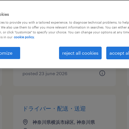
ドライバー・配送・送迎
okies
es to provide you with a tailored experience, to diagnose technical problems, to hel
神奈川県横浜市緑区, 神奈川県
 We also use them to offer you more relevant information in searches. You can either 
, or click "customize" to specify your choice. You can change your options at any tim
temporary
is in our
cookie policy.
¥1700.00 per hour
omize
reject all cookies
accept al
posted 23 june 2026
ドライバー・配送・送迎
神奈川県横浜市緑区, 神奈川県