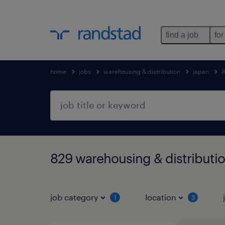
find a job
for
home
jobs
warehousing & distribution
japan
829 warehousing & distri
job category
location
1
3