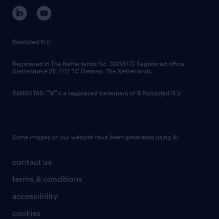
corporate governance
randstad innovation fund
country websites
Randstad N.V.
contact us
Registered in The Netherlands No: 33216172 Registered office:
Diemermere 25, 1112 TC Diemen, The Netherlands.
RANDSTAD,
is a registered trademark of © Randstad N.V.
Some images on our website have been generated using AI.
contact us
terms & conditions
accessibility
cookies