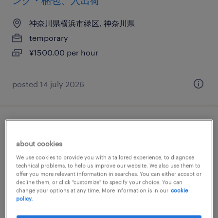
ング・梱包、入出荷
神奈川県横浜市緑区, 神奈川県
temporary
¥1500.00 per hour
posted 14 july 2026
その他メーカーの検品、検査、仕分け・ピ
ッキング・梱包、その他（倉庫・軽作業）
about cookies
We use cookies to provide you with a tailored experience, to diagnose
神奈川県横浜市緑区, 神奈川県
technical problems, to help us improve our website. We also use them to
offer you more relevant information in searches. You can either accept or
temporary
decline them, or click "customize" to specify your choice. You can
change your options at any time. More information is in our
cookie
¥1400.00 per hour
policy.