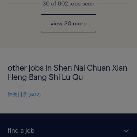
30 of 802 jobs seen
view 30 more
other jobs in Shen Nai Chuan Xian
Heng Bang Shi Lu Qu
神奈川県
(
802
)
find a job