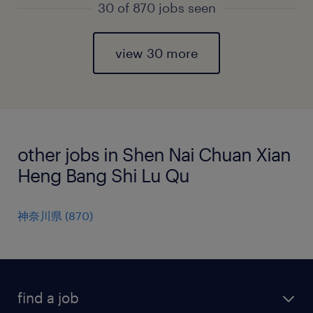
30 of 870 jobs seen
view 30 more
other jobs in Shen Nai Chuan Xian
Heng Bang Shi Lu Qu
神奈川県
(
870
)
find a job