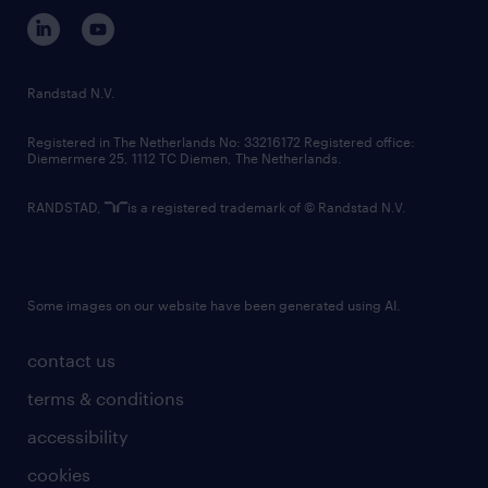
corporate governance
randstad innovation fund
country websites
Randstad N.V.
contact us
Registered in The Netherlands No: 33216172 Registered office:
Diemermere 25, 1112 TC Diemen, The Netherlands.
RANDSTAD,
is a registered trademark of © Randstad N.V.
Some images on our website have been generated using AI.
contact us
terms & conditions
accessibility
cookies