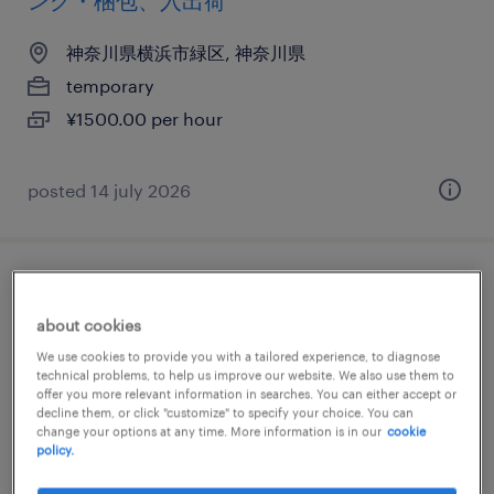
ング・梱包、入出荷
神奈川県横浜市緑区, 神奈川県
temporary
¥1500.00 per hour
posted 14 july 2026
その他メーカーの検品、検査、仕分け・ピ
ッキング・梱包、その他（倉庫・軽作業）
about cookies
We use cookies to provide you with a tailored experience, to diagnose
神奈川県横浜市緑区, 神奈川県
technical problems, to help us improve our website. We also use them to
offer you more relevant information in searches. You can either accept or
temporary
decline them, or click "customize" to specify your choice. You can
change your options at any time. More information is in our
cookie
¥1400.00 per hour
policy.