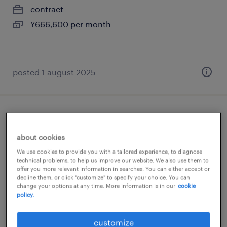
contract
¥666,600 per month
posted 1 august 2025
it・web系の経理（経理事務）・英文経理
about cookies
東京都品川区, 東京都
We use cookies to provide you with a tailored experience, to diagnose
permanent
technical problems, to help us improve our website. We also use them to
offer you more relevant information in searches. You can either accept or
¥416,000 per month
decline them, or click "customize" to specify your choice. You can
change your options at any time. More information is in our
cookie
policy.
posted 1 october 2025
customize