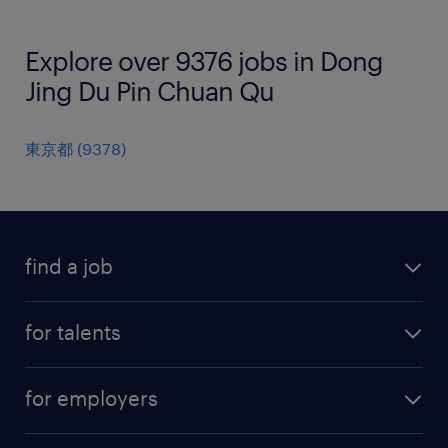
Explore over 9376 jobs in Dong
Jing Du Pin Chuan Qu
東京都
(
9378
)
find a job
all jobs
for talents
career advice
operational career
careers at Randstad
for employers
professional career
staffing solutions