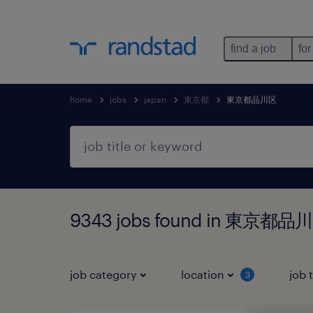
find a job
for
home
jobs
japan
東京都
東京都品川区
9343 jobs found in 東京都
job category
location
job 
3