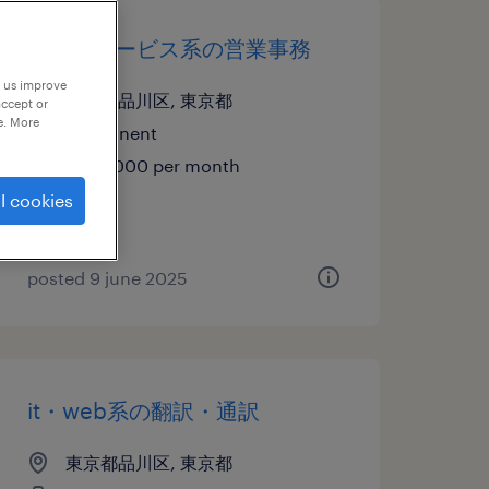
流通・サービス系の営業事務
p us improve
東京都品川区, 東京都
accept or
e. More
permanent
¥333,000 per month
l cookies
posted 9 june 2025
it・web系の翻訳・通訳
東京都品川区, 東京都