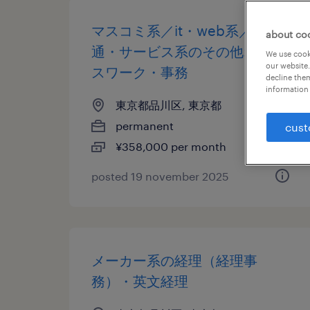
マスコミ系／it・web系／流
about co
通・サービス系のその他オフィ
We use cooki
our website.
スワーク・事務
decline them
information 
東京都品川区, 東京都
permanent
cust
¥358,000 per month
posted 19 november 2025
メーカー系の経理（経理事
務）・英文経理