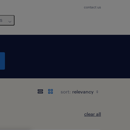
contact us
us
sort:
clear all