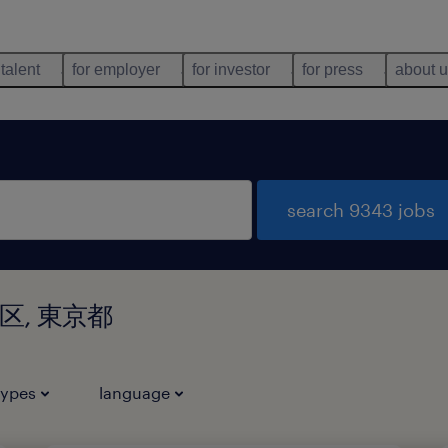
 talent
for employer
for investor
for press
about 
search 9343 jobs
品川区, 東京都
types
language