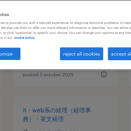
it・web系の営業・企画営業・
okies
ラウンダー
es to provide you with a tailored experience, to diagnose technical problems, to hel
 We also use them to offer you more relevant information in searches. You can either 
, or click "customize" to specify your choice. You can change your options at any tim
東京都品川区, 東京都
is in our
cookie policy.
permanent
¥266,000 per month
omize
reject all cookies
accept al
posted 3 october 2025
it・web系の経理（経理事
務）・英文経理