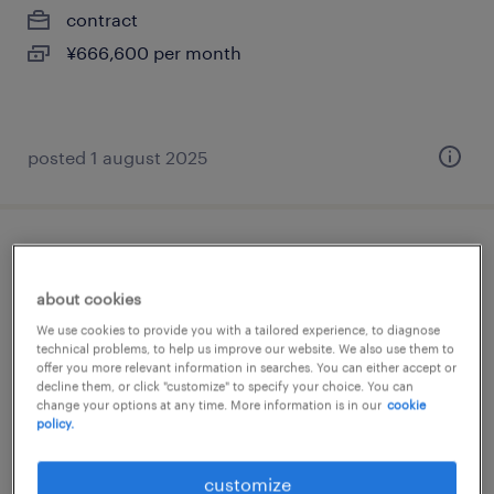
contract
¥666,600 per month
posted 1 august 2025
it・web系の経理（経理事務）・英文経理
about cookies
東京都品川区, 東京都
We use cookies to provide you with a tailored experience, to diagnose
permanent
technical problems, to help us improve our website. We also use them to
offer you more relevant information in searches. You can either accept or
¥416,000 per month
decline them, or click "customize" to specify your choice. You can
change your options at any time. More information is in our
cookie
policy.
posted 1 october 2025
customize