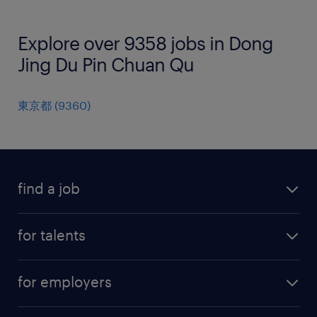
Explore over 9358 jobs in Dong
Jing Du Pin Chuan Qu
東京都
(
9360
)
find a job
all jobs
for talents
career advice
operational career
careers at Randstad
for employers
professional career
staffing solutions