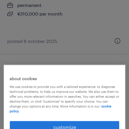
permanent
¥310,000 per month
posted 8 october 2025
メーカー系の営業事務
about cookies
東京都品川区, 東京都
We use cookies to provide you with a tailored experience, to diagnose
permanent
technical problems, to help us improve our website. We also use them to
offer you more relevant information in searches. You can either accept or
¥290,000 per month
decline them, or click "customize" to specify your choice. You can
change your options at any time. More information is in our
cookie
policy.
posted 5 september 2025
customize