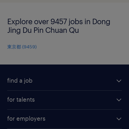
Explore over 9457 jobs in Dong
Jing Du Pin Chuan Qu
東京都
(
9459
)
find a job
all jobs
for talents
career advice
operational career
careers at Randstad
for employers
professional career