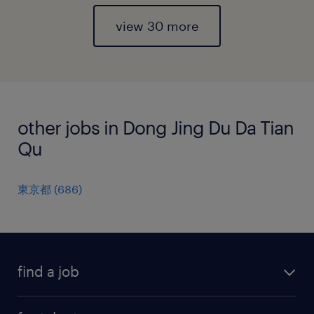
view 30 more
other jobs in Dong Jing Du Da Tian
Qu
東京都
(
686
)
find a job
all jobs