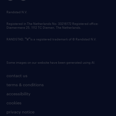
randstad innovation fund
country websites
Randstad N.V.
contact us
Registered in The Netherlands No: 33216172 Registered office:
Diemermere 25, 1112 TC Diemen, The Netherlands.
RANDSTAD,
is a registered trademark of © Randstad N.V.
Some images on our website have been generated using AI.
contact us
terms & conditions
accessibility
cookies
privacy notice