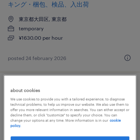
キング・梱包、検品、入出荷
東京都大田区, 東京都
temporary
¥1630.00 per hour
posted 24 february 2026
物流・ロジスティクスの仕分け・ピッキン
about cookies
グ・梱包、食品加工・検査・袋詰め、検
We use cookies to provide you with a tailored experience, to diagnose
品、入出荷
technical problems, to help us improve our website. We also use them to
offer you more relevant information in searches. You can either accept or
decline them, or click "customize" to specify your choice. You can
東京都大田区, 東京都
change your options at any time. More information is in our
cookie
policy.
temporary
¥1400.00 per hour