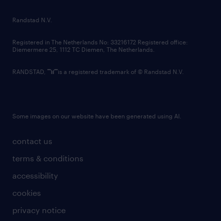
randstad innovation fund
country websites
Randstad N.V.
contact us
Registered in The Netherlands No: 33216172 Registered office:
Diemermere 25, 1112 TC Diemen, The Netherlands.
RANDSTAD,
is a registered trademark of © Randstad N.V.
Some images on our website have been generated using AI.
contact us
terms & conditions
accessibility
cookies
privacy notice