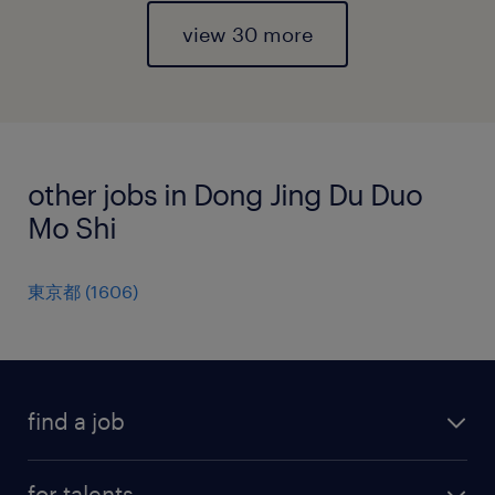
view 30 more
other jobs in Dong Jing Du Duo
Mo Shi
東京都
(
1606
)
find a job
all jobs
for talents