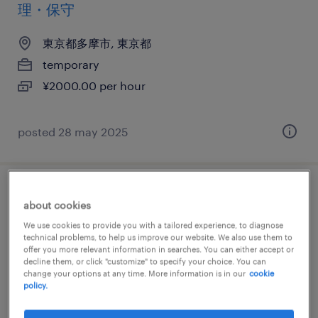
理・保守
東京都多摩市, 東京都
temporary
¥2000.00 per hour
posted 28 may 2025
it・web系／メーカー系／流通・サービス系
about cookies
の運用管理・保守
We use cookies to provide you with a tailored experience, to diagnose
technical problems, to help us improve our website. We also use them to
offer you more relevant information in searches. You can either accept or
東京都多摩市, 東京都
decline them, or click "customize" to specify your choice. You can
temporary
change your options at any time. More information is in our
cookie
policy.
¥2000.00 per hour