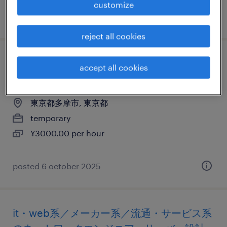
customize
posted 18 august 2025
reject all cookies
it・web系／メーカー系／流通・サービス系
accept all cookies
のヘルプデスク・ユーザーサポート
東京都多摩市, 東京都
temporary
¥3000.00 per hour
posted 6 october 2025
it・web系／メーカー系／流通・サービス系