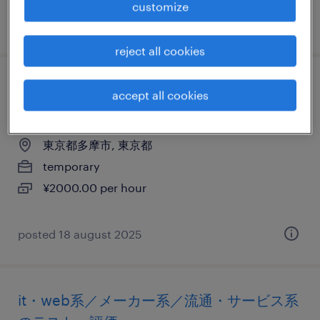
customize
posted 28 may 2025
reject all cookies
it・web系／メーカー系／流通・サービス系
accept all cookies
の運用管理・保守
東京都多摩市, 東京都
temporary
¥2000.00 per hour
posted 18 august 2025
it・web系／メーカー系／流通・サービス系