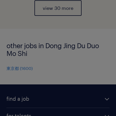
view 30 more
other jobs in Dong Jing Du Duo
Mo Shi
東京都
(
1600
)
find a job
all jobs
for talents