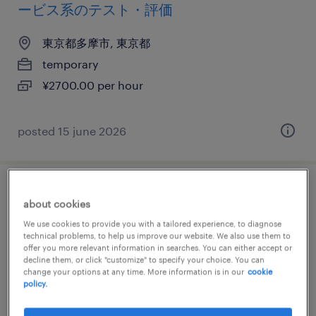
ービス系のテスト・評価
東京都多摩市, 東京都
temporary
¥2700.00 per hour
posted 15 june 2026
it・web系／メーカー系／金融系の運用管
about cookies
理・保守
We use cookies to provide you with a tailored experience, to diagnose
technical problems, to help us improve our website. We also use them to
offer you more relevant information in searches. You can either accept or
東京都多摩市, 東京都
decline them, or click "customize" to specify your choice. You can
temporary
change your options at any time. More information is in our
cookie
policy.
¥2000.00 per hour