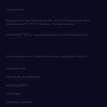
randstad innovation fund
country websites
Randstad N.V.
contact us
Registered in The Netherlands No: 33216172 Registered office:
Diemermere 25, 1112 TC Diemen, The Netherlands.
RANDSTAD,
is a registered trademark of © Randstad N.V.
Some images on our website have been generated using AI.
contact us
terms & conditions
accessibility
cookies
privacy notice