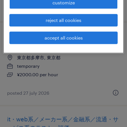
customize
posted 15 july 2026
reject all cookies
it・web系／メーカー系／流通・サービス系
accept all cookies
の運用管理・保守
東京都多摩市, 東京都
temporary
¥2000.00 per hour
posted 27 july 2026
it・web系／メーカー系／金融系／流通・サ