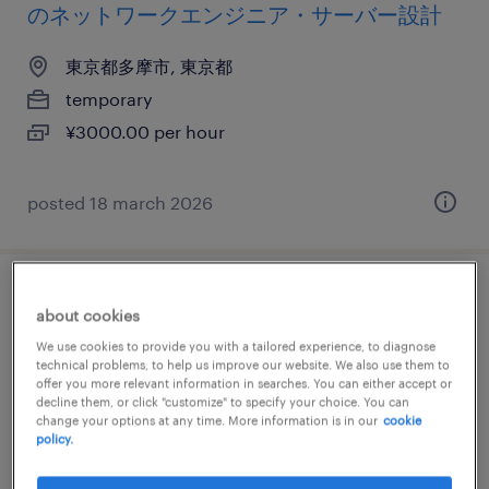
のネットワークエンジニア・サーバー設計
東京都多摩市, 東京都
temporary
¥3000.00 per hour
posted 18 march 2026
it・web系／メーカー系／金融系の社内se
about cookies
We use cookies to provide you with a tailored experience, to diagnose
東京都多摩市, 東京都
technical problems, to help us improve our website. We also use them to
offer you more relevant information in searches. You can either accept or
temporary
decline them, or click "customize" to specify your choice. You can
¥3500.00 per hour
change your options at any time. More information is in our
cookie
policy.