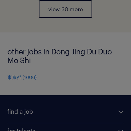
view 30 more
other jobs in Dong Jing Du Duo
Mo Shi
東京都
(
1606
)
find a job
all jobs
for talents