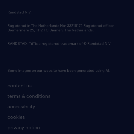
randstad innovation fund
country websites
Randstad N.V.
contact us
Registered in The Netherlands No: 33216172 Registered office:
Diemermere 25, 1112 TC Diemen, The Netherlands.
RANDSTAD,
is a registered trademark of © Randstad N.V.
Some images on our website have been generated using AI.
contact us
terms & conditions
accessibility
cookies
privacy notice