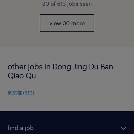
30 of 613 jobs seen
view 30 more
other jobs in Dong Jing Du Ban
Qiao Qu
東京都
(
613
)
find a job