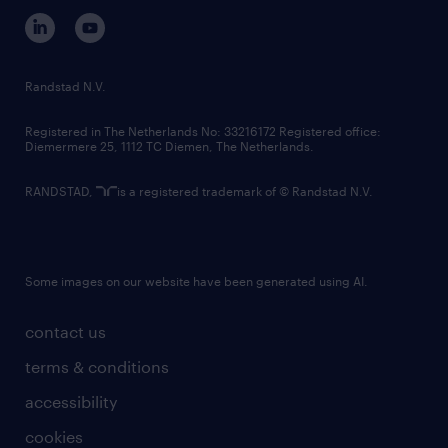
corporate governance
randstad innovation fund
country websites
Randstad N.V.
contact us
Registered in The Netherlands No: 33216172 Registered office:
Diemermere 25, 1112 TC Diemen, The Netherlands.
RANDSTAD,
is a registered trademark of © Randstad N.V.
Some images on our website have been generated using AI.
contact us
terms & conditions
accessibility
cookies