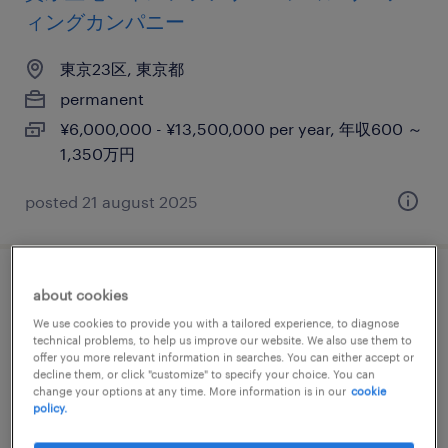
ィングカンパニー
東京23区, 東京都
permanent
¥6,000,000 - ¥13,500,000 per year, 年収600 ～
1,350万円
posted 21 august 2025
アカウントエグゼクティブ
about cookies
We use cookies to provide you with a tailored experience, to diagnose
東京23区, 東京都
technical problems, to help us improve our website. We also use them to
offer you more relevant information in searches. You can either accept or
permanent
decline them, or click "customize" to specify your choice. You can
change your options at any time. More information is in our
cookie
¥9,000,000 - ¥15,000,000 per year, 年収900 ～
policy.
1,500万円