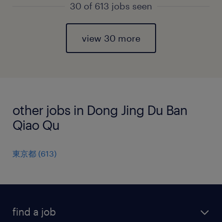
30 of 613 jobs seen
view 30 more
other jobs in Dong Jing Du Ban
Qiao Qu
東京都
(
613
)
find a job