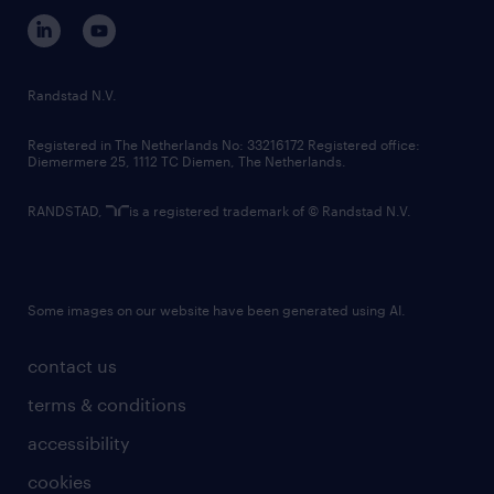
corporate governance
randstad innovation fund
country websites
Randstad N.V.
contact us
Registered in The Netherlands No: 33216172 Registered office:
Diemermere 25, 1112 TC Diemen, The Netherlands.
RANDSTAD,
is a registered trademark of © Randstad N.V.
Some images on our website have been generated using AI.
contact us
terms & conditions
accessibility
cookies