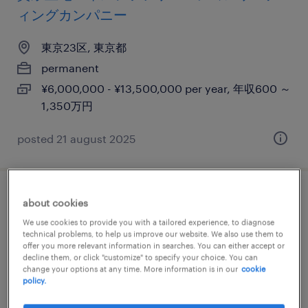
ィングカンパニー
東京23区, 東京都
permanent
¥6,000,000 - ¥13,500,000 per year, 年収600 ～
1,350万円
posted 21 august 2025
アカウントエグゼクティブ
about cookies
We use cookies to provide you with a tailored experience, to diagnose
東京23区, 東京都
technical problems, to help us improve our website. We also use them to
offer you more relevant information in searches. You can either accept or
permanent
decline them, or click "customize" to specify your choice. You can
change your options at any time. More information is in our
cookie
¥9,000,000 - ¥15,000,000 per year, 年収900 ～
policy.
1,500万円