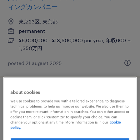
ィングカンパニー
東京23区, 東京都
permanent
¥6,000,000 - ¥13,500,000 per year, 年収600 ～
1,350万円
posted 21 august 2025
アカウントエグゼクティブ
about cookies
We use cookies to provide you with a tailored experience, to diagnose
東京23区, 東京都
technical problems, to help us improve our website. We also use them to
offer you more relevant information in searches. You can either accept or
permanent
decline them, or click "customize" to specify your choice. You can
change your options at any time. More information is in our
cookie
¥9,000,000 - ¥15,000,000 per year, 年収900 ～
policy.
1,500万円