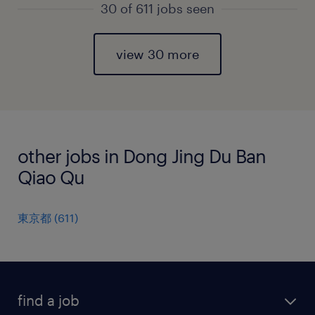
30 of 611 jobs seen
view 30 more
other jobs in Dong Jing Du Ban
Qiao Qu
東京都
(
611
)
find a job