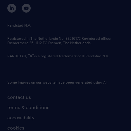
corporate governance
randstad innovation fund
country websites
Randstad N.V.
contact us
Registered in The Netherlands No: 33216172 Registered office:
Diemermere 25, 1112 TC Diemen, The Netherlands.
RANDSTAD,
is a registered trademark of © Randstad N.V.
Some images on our website have been generated using AI.
contact us
terms & conditions
accessibility
cookies