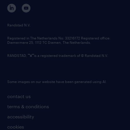
corporate governance
randstad innovation fund
country websites
Randstad N.V.
contact us
Registered in The Netherlands No: 33216172 Registered office:
Diemermere 25, 1112 TC Diemen, The Netherlands.
RANDSTAD,
is a registered trademark of © Randstad N.V.
Some images on our website have been generated using AI.
contact us
terms & conditions
accessibility
cookies