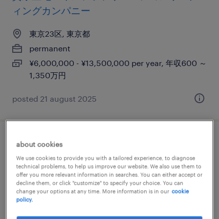
ィングカンパニー
東京23区, 東京都
permanent
¥6,000,000 - ¥13,500,000 per year, 年収600 ～
1,350万円
posted 21 august 2025
アカウントエグゼクティブ
about cookies
We use cookies to provide you with a tailored experience, to diagnose
東京23区, 東京都
technical problems, to help us improve our website. We also use them to
offer you more relevant information in searches. You can either accept or
permanent
decline them, or click "customize" to specify your choice. You can
change your options at any time. More information is in our
cookie
¥9,000,000 - ¥15,000,000 per year, 年収900 ～
policy.
1,500万円