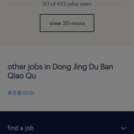
30 of 613 jobs seen
view 30 more
other jobs in Dong Jing Du Ban
Qiao Qu
東京都
(
613
)
find a job