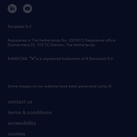
corporate governance
randstad innovation fund
country websites
Randstad N.V.
contact us
Registered in The Netherlands No: 33216172 Registered office:
Diemermere 25, 1112 TC Diemen, The Netherlands.
RANDSTAD,
is a registered trademark of © Randstad N.V.
Some images on our website have been generated using AI.
contact us
terms & conditions
accessibility
cookies