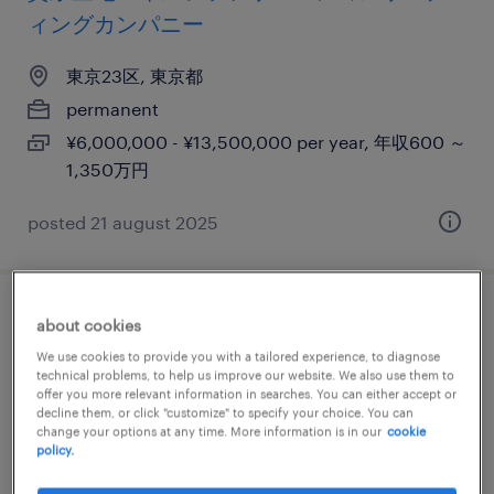
ィングカンパニー
東京23区, 東京都
permanent
¥6,000,000 - ¥13,500,000 per year, 年収600 ～
1,350万円
posted 21 august 2025
アカウントエグゼクティブ
about cookies
We use cookies to provide you with a tailored experience, to diagnose
東京23区, 東京都
technical problems, to help us improve our website. We also use them to
offer you more relevant information in searches. You can either accept or
permanent
decline them, or click "customize" to specify your choice. You can
change your options at any time. More information is in our
cookie
¥9,000,000 - ¥15,000,000 per year, 年収900 ～
policy.
1,500万円