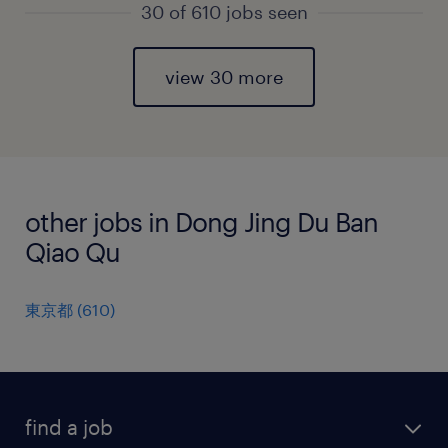
30 of 610 jobs seen
view 30 more
other jobs in Dong Jing Du Ban
Qiao Qu
東京都
(
610
)
find a job