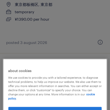
東京都板橋区, 東京都
temporary
¥1390.00 per hour
posted 3 august 2026
搬出搬入・事務所移転
about cookies
東京都板橋区, 東京都
We use cookies to provide you with a tailored experience, to diagnose
technical problems, to help us improve our website. We also use them to
temporary
offer you more relevant information in searches. You can either accept or
decline them, or click "customize" to specify your choice. You can
¥1500.00 per hour
change your options at any time. More information is in our
cookie
policy.