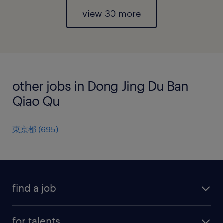
view 30 more
other jobs in Dong Jing Du Ban
Qiao Qu
東京都
(
695
)
find a job
all jobs
for talents