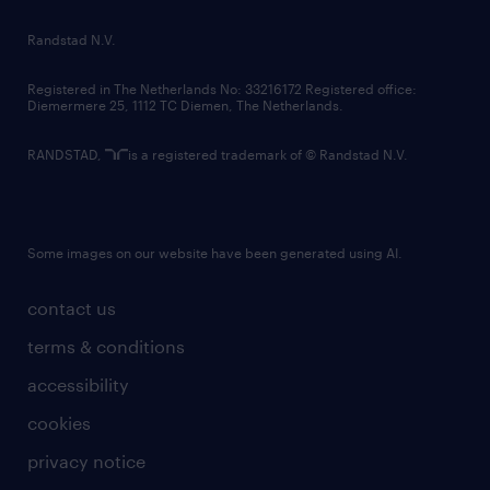
country websites
Randstad N.V.
contact us
Registered in The Netherlands No: 33216172 Registered office:
Diemermere 25, 1112 TC Diemen, The Netherlands.
RANDSTAD,
is a registered trademark of © Randstad N.V.
Some images on our website have been generated using AI.
contact us
terms & conditions
accessibility
cookies
privacy notice