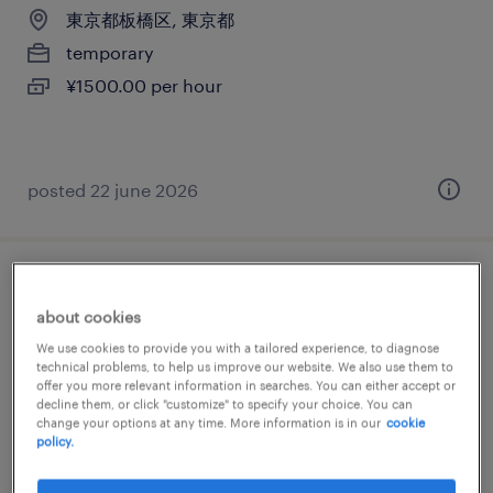
東京都板橋区, 東京都
temporary
¥1500.00 per hour
posted 22 june 2026
商社・卸の仕分け・ピッキング・梱包、そ
about cookies
の他（倉庫・軽作業）、個配・宅配・ルー
We use cookies to provide you with a tailored experience, to diagnose
ト・配送、その他（その他）
technical problems, to help us improve our website. We also use them to
offer you more relevant information in searches. You can either accept or
decline them, or click "customize" to specify your choice. You can
東京都板橋区, 東京都
change your options at any time. More information is in our
cookie
temporary
policy.
¥1400.00 per hour