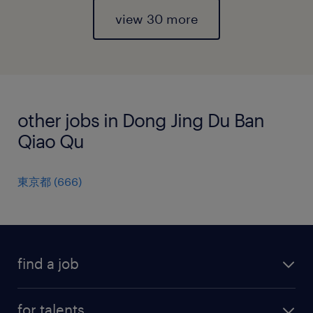
view 30 more
other jobs in Dong Jing Du Ban
Qiao Qu
東京都
(
666
)
find a job
all jobs
for talents