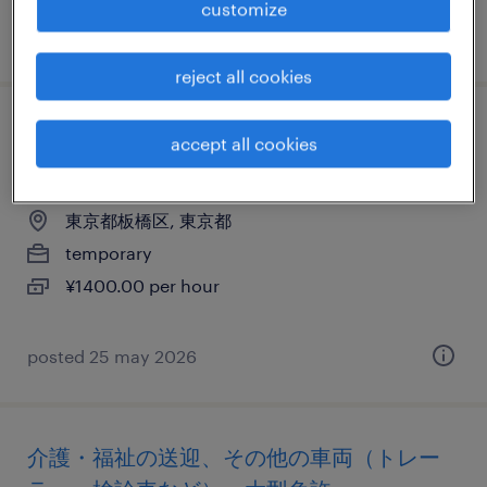
customize
posted 22 may 2026
reject all cookies
商社・卸の仕分け・ピッキング・梱包、検
accept all cookies
品、清掃、入出荷
東京都板橋区, 東京都
temporary
¥1400.00 per hour
posted 25 may 2026
介護・福祉の送迎、その他の車両（トレー