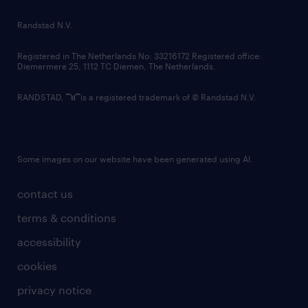
country websites
Randstad N.V.
contact us
Registered in The Netherlands No: 33216172 Registered office:
Diemermere 25, 1112 TC Diemen, The Netherlands.
RANDSTAD,
is a registered trademark of © Randstad N.V.
Some images on our website have been generated using AI.
contact us
terms & conditions
accessibility
cookies
privacy notice