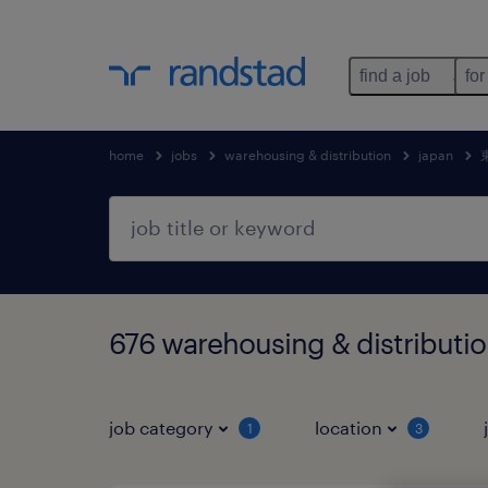
find a job
for
home
jobs
warehousing & distribution
japan
676 warehousing & distrib
job category
location
1
3