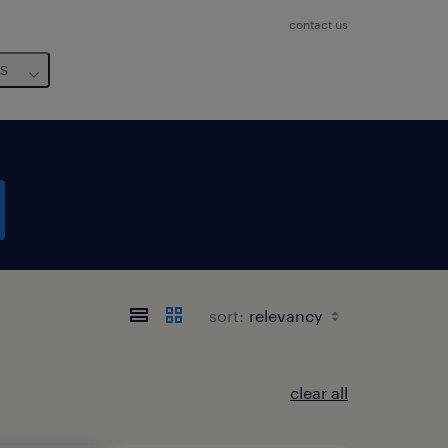
contact us
us
sort:
clear all