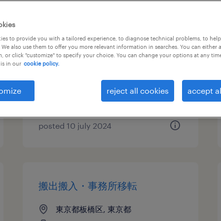
建設・設備の個配・宅配・ルー
okies
ト・配送、中型トラック、準中
es to provide you with a tailored experience, to diagnose technical problems, to hel
 We also use them to offer you more relevant information in searches. You can either 
型免許、中型免許
, or click "customize" to specify your choice. You can change your options at any tim
is in our
cookie policy.
東京都板橋区, 東京都
temporary
omize
reject all cookies
accept al
¥1600.00 per hour
posted 10 july 2024
搬出搬入・事務所移転
東京都板橋区, 東京都