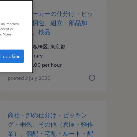
その他メーカーの仕分け・ピッ
キング・梱包、組立・部品加
p us improve
accept or
工、検査、検品
e. More
東京都板橋区, 東京都
temporary
l cookies
¥1600.00 per hour
posted 2 july 2026
商社・卸の仕分け・ピッキン
グ・梱包、その他（倉庫・軽作
業）、個配・宅配・ルート・配