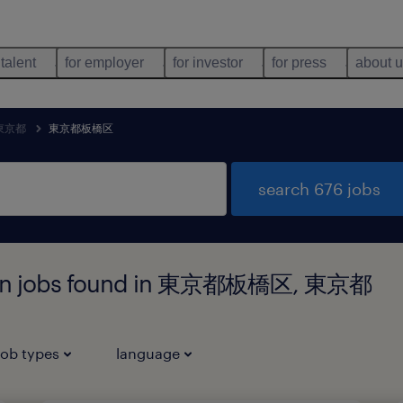
 talent
for employer
for investor
for press
about 
東京都
東京都板橋区
search 676 jobs
ution jobs found in 東京都板橋区, 東京都
job types
language