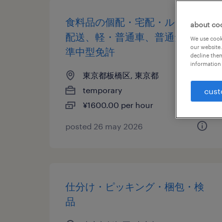
食料品の個配・宅配・ルート・
about co
配送、軽・普通車、普通免許、
We use cooki
our website.
準中型免許
decline them
information 
東京都板橋区, 東京都
temporary
cust
¥1600.00 per hour
posted 26 may 2026
仕分け・ピッキング・梱包・検
品