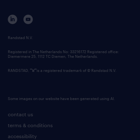
disclaimer
equity, diversity, inclusion and belonging
contact us
corporate governance
randstad innovation fund
country websites
Randstad N.V.
contact us
Registered in The Netherlands No: 33216172 Registered office:
Diemermere 25, 1112 TC Diemen, The Netherlands.
RANDSTAD,
is a registered trademark of © Randstad N.V.
Some images on our website have been generated using AI.
contact us
terms & conditions
accessibility