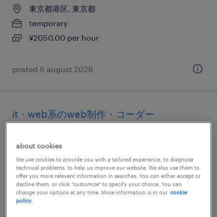
東京都港区, 東京都
temporary
¥2050.00 per hour
posted 6 august 2026
it・web系のweb制作・コーダー
山形県山形市, 山形県
about cookies
temporary
We use cookies to provide you with a tailored experience, to diagnose
¥2200.00 per hour
technical problems, to help us improve our website. We also use them to
offer you more relevant information in searches. You can either accept or
decline them, or click "customize" to specify your choice. You can
change your options at any time. More information is in our
cookie
policy.
posted 6 august 2026