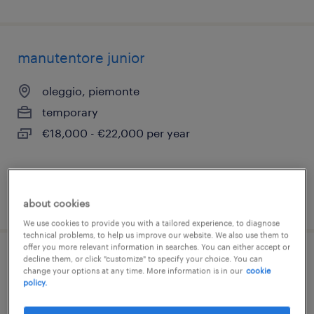
manutentore junior
oleggio, piemonte
temporary
€18,000 - €22,000 per year
posted 7 august 2026
about cookies
We use cookies to provide you with a tailored experience, to diagnose
technical problems, to help us improve our website. We also use them to
offer you more relevant information in searches. You can either accept or
decline them, or click "customize" to specify your choice. You can
manutentore elettromeccanico
change your options at any time. More information is in our
cookie
policy.
vinadio, piemonte