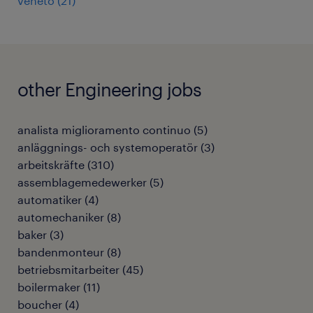
veneto
(
21
)
other Engineering jobs
analista miglioramento continuo
(
5
)
anläggnings- och systemoperatör
(
3
)
arbeitskräfte
(
310
)
assemblagemedewerker
(
5
)
automatiker
(
4
)
automechaniker
(
8
)
baker
(
3
)
bandenmonteur
(
8
)
betriebsmitarbeiter
(
45
)
boilermaker
(
11
)
boucher
(
4
)