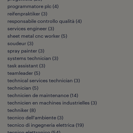
programmatore plc
(
4
)
reifenpraktiker
(
3
)
responsabile controllo qualità
(
4
)
services engineer
(
3
)
sheet metal cnc worker
(
5
)
soudeur
(
3
)
spray painter
(
3
)
systems technician
(
3
)
task assistant
(
3
)
teamleader
(
5
)
technical services technician
(
3
)
technician
(
5
)
technicien de maintenance
(
14
)
technicien en machines industrielles
(
3
)
techniker
(
8
)
tecnico dell'ambiente
(
3
)
tecnico di ingegneria elettrica
(
19
)
tecnico elettronico
(
54
)