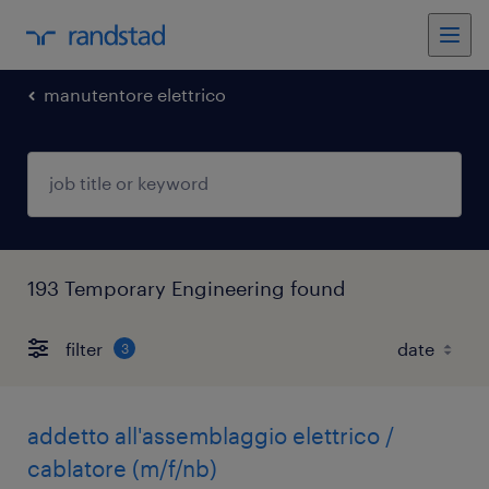
manutentore elettrico
193 Temporary Engineering found
filter
3
addetto all'assemblaggio elettrico /
cablatore (m/f/nb)