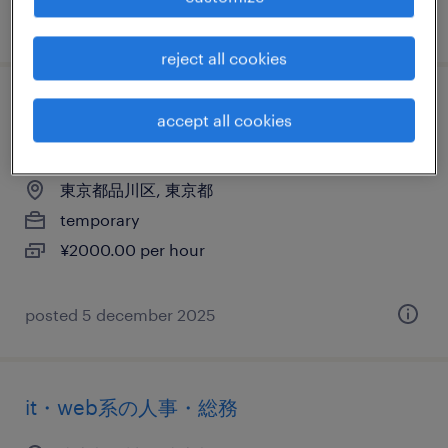
posted 5 september 2025
reject all cookies
it・web系／メーカー系／流通・サービス系
accept all cookies
の英文事務
東京都品川区, 東京都
temporary
¥2000.00 per hour
posted 5 december 2025
it・web系の人事・総務