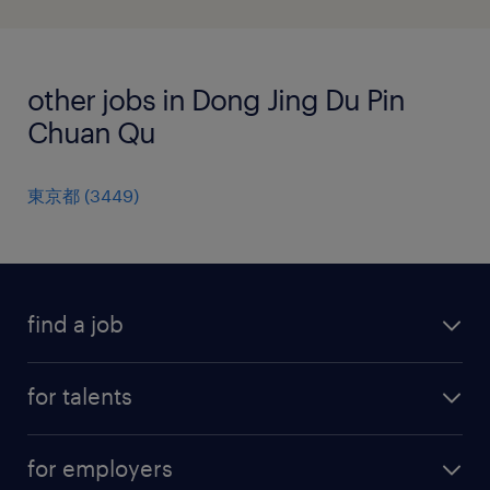
other jobs in Dong Jing Du Pin
Chuan Qu
東京都
(
3449
)
find a job
all jobs
for talents
career advice
operational career
careers at Randstad
for employers
professional career