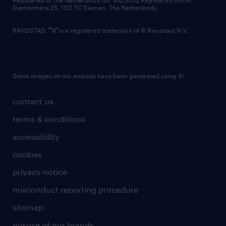
Registered in The Netherlands No: 33216172 Registered office:
Diemermere 25, 1112 TC Diemen, The Netherlands.
RANDSTAD,
is a registered trademark of © Randstad N.V.
Some images on our website have been generated using AI.
contact us
terms & conditions
accessibility
cookies
privacy notice
misconduct reporting procedure
sitemap
misuse of our brands