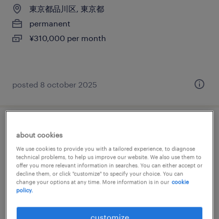
東京都品川区, 東京都
permanent
¥310,000 per month
posted 8 october 2025
メーカー系の営業事務
about cookies
We use cookies to provide you with a tailored experience, to diagnose
東京都品川区, 東京都
technical problems, to help us improve our website. We also use them to
offer you more relevant information in searches. You can either accept or
permanent
decline them, or click "customize" to specify your choice. You can
¥290,000 per month
change your options at any time. More information is in our
cookie
policy.
customize