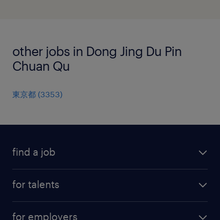
other jobs in Dong Jing Du Pin
Chuan Qu
東京都
(
3353
)
find a job
all jobs
for talents
career advice
operational career
careers at Randstad
for employers