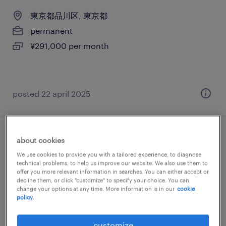
東京都品川区, 東京都
permanent
¥291,000 per month
posted 22 april 2025
流通・サービス系の営業事務
about cookies
We use cookies to provide you with a tailored experience, to diagnose
東京都品川区, 東京都
technical problems, to help us improve our website. We also use them to
offer you more relevant information in searches. You can either accept or
permanent
decline them, or click "customize" to specify your choice. You can
change your options at any time. More information is in our
cookie
¥310,000 per month
policy.
customize