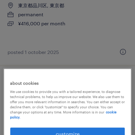
東京都品川区, 東京都
permanent
¥416,000 per month
posted 1 october 2025
it・web系の翻訳・通訳
about cookies
We use cookies to provide you with a tailored experience, to diagnose
東京都品川区, 東京都
technical problems, to help us improve our website. We also use them to
offer you more relevant information in searches. You can either accept or
temporary
decline them, or click "customize" to specify your choice. You can
¥2000.00 per hour
change your options at any time. More information is in our
cookie
policy.
customize