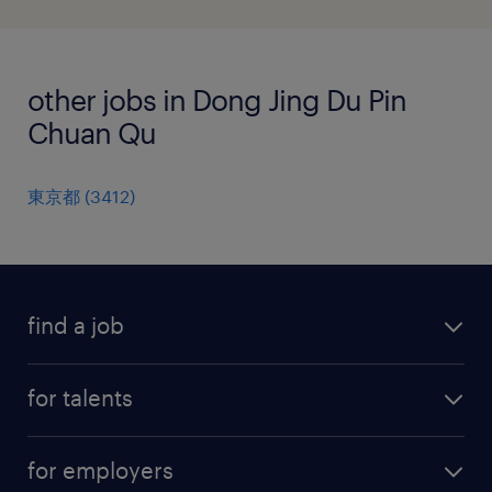
other jobs in Dong Jing Du Pin
Chuan Qu
東京都
(
3412
)
find a job
all jobs
for talents
career advice
operational career
careers at Randstad
for employers
professional career