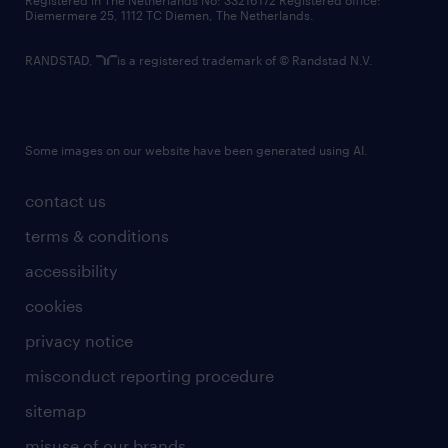
Registered in The Netherlands No: 33216172 Registered office:
Diemermere 25, 1112 TC Diemen, The Netherlands.
RANDSTAD,
is a registered trademark of © Randstad N.V.
Some images on our website have been generated using AI.
contact us
terms & conditions
accessibility
cookies
privacy notice
misconduct reporting procedure
sitemap
misuse of our brands