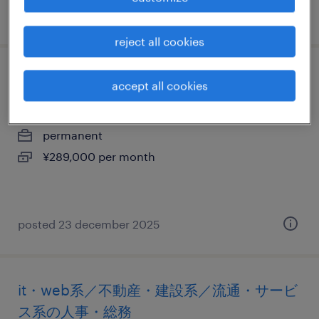
posted 19 february 2026
reject all cookies
流通・サービス系の人事・総務
accept all cookies
東京都品川区, 東京都
permanent
¥289,000 per month
posted 23 december 2025
it・web系／不動産・建設系／流通・サービ
ス系の人事・総務