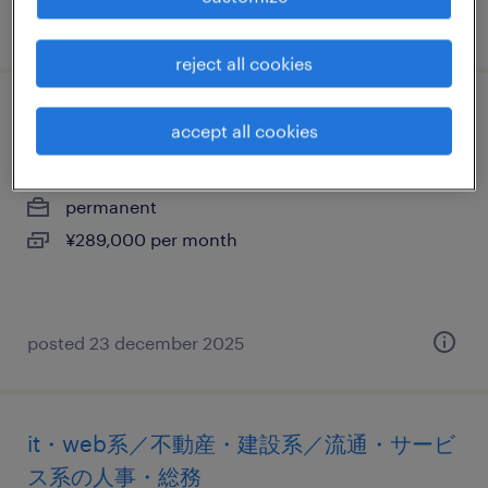
posted 19 february 2026
reject all cookies
流通・サービス系の人事・総務
accept all cookies
東京都品川区, 東京都
permanent
¥289,000 per month
posted 23 december 2025
it・web系／不動産・建設系／流通・サービ
ス系の人事・総務