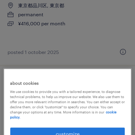
東京都品川区, 東京都
permanent
¥416,000 per month
posted 1 october 2025
it・web系の翻訳・通訳
about cookies
We use cookies to provide you with a tailored experience, to diagnose
東京都品川区, 東京都
technical problems, to help us improve our website. We also use them to
offer you more relevant information in searches. You can either accept or
temporary
decline them, or click "customize" to specify your choice. You can
¥2000.00 per hour
change your options at any time. More information is in our
cookie
policy.
customize