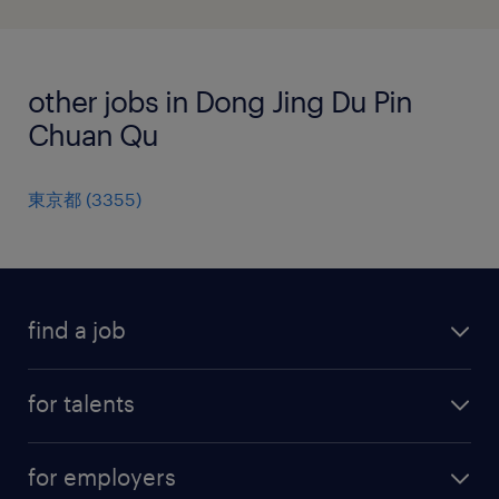
other jobs in Dong Jing Du Pin
Chuan Qu
東京都
(
3355
)
find a job
all jobs
for talents
career advice
operational career
careers at Randstad
for employers
professional career