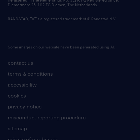
Registered in The Netherlands No: 33216172 Registered office:
Diemermere 25, 1112 TC Diemen, The Netherlands.
RANDSTAD,
is a registered trademark of © Randstad N.V.
Some images on our website have been generated using AI.
contact us
terms & conditions
accessibility
cookies
privacy notice
misconduct reporting procedure
sitemap
misuse of our brands