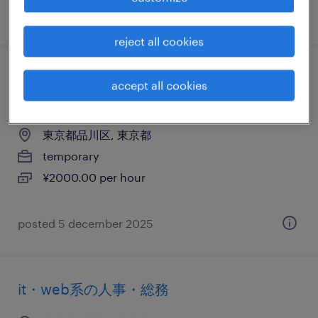
posted 5 september 2025
reject all cookies
it・web系／メーカー系／流通・サービス系
accept all cookies
の英文事務
東京都品川区, 東京都
temporary
¥2000.00 per hour
posted 5 december 2025
it・web系の人事・総務