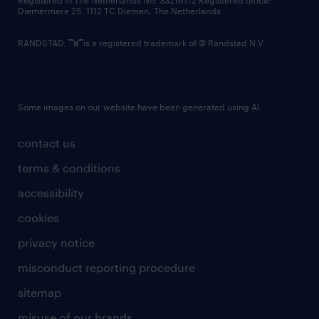
Registered in The Netherlands No: 33216172 Registered office:
Diemermere 25, 1112 TC Diemen, The Netherlands.
RANDSTAD,
is a registered trademark of © Randstad N.V.
Some images on our website have been generated using AI.
contact us
terms & conditions
accessibility
cookies
privacy notice
misconduct reporting procedure
sitemap
misuse of our brands