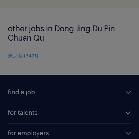
other jobs in Dong Jing Du Pin
Chuan Qu
東京都
(
3421
)
find a job
all jobs
for talents
career advice
operational career
careers at Randstad
for employers
professional career