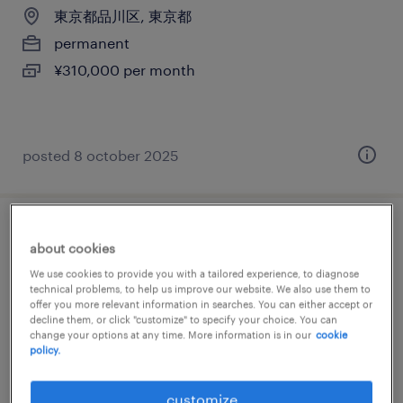
東京都品川区, 東京都
permanent
¥310,000 per month
posted 8 october 2025
メーカー系の営業事務
about cookies
We use cookies to provide you with a tailored experience, to diagnose
東京都品川区, 東京都
technical problems, to help us improve our website. We also use them to
offer you more relevant information in searches. You can either accept or
permanent
decline them, or click "customize" to specify your choice. You can
¥290,000 per month
change your options at any time. More information is in our
cookie
policy.
customize