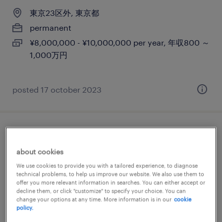
東京23区外, 東京都
permanent
¥8,000,000 - ¥10,000,000 per year, 年収800 ～
1,000万円
posted 17 october 2023
english only java developer - japan's
biggest ecommerce company (pcs)
about cookies
We use cookies to provide you with a tailored experience, to diagnose
東京23区, 東京都
technical problems, to help us improve our website. We also use them to
offer you more relevant information in searches. You can either accept or
permanent
decline them, or click "customize" to specify your choice. You can
change your options at any time. More information is in our
cookie
¥6,000,000 - ¥7,000,000 per year, 年収600 ～
policy.
700万円