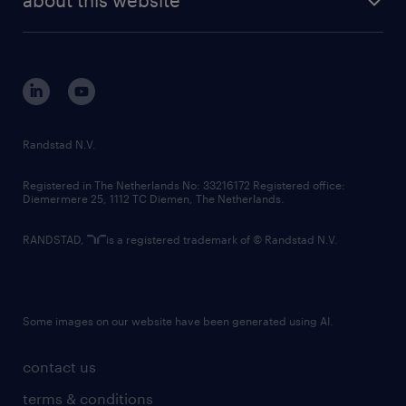
about this website
sustainability
tech suite
disclaimer
equity, diversity, inclusion and belonging
contact us
corporate governance
randstad innovation fund
country websites
Randstad N.V.
contact us
Registered in The Netherlands No: 33216172 Registered office:
Diemermere 25, 1112 TC Diemen, The Netherlands.
RANDSTAD,
is a registered trademark of © Randstad N.V.
Some images on our website have been generated using AI.
contact us
terms & conditions