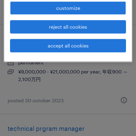
customize
posted 5 february 2024
reject all cookies
aiアーキテクト
accept all cookies
東京23区, 東京都
permanent
¥9,000,000 - ¥21,000,000 per year, 年収900 ～
2,100万円
posted 30 october 2023
technical prgram manager