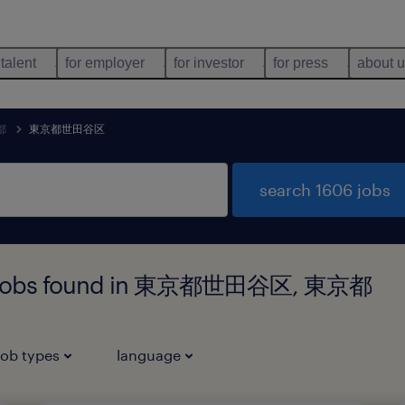
 talent
for employer
for investor
for press
about 
都
東京都世田谷区
search 1606 jobs
ogy jobs found in 東京都世田谷区, 東京都
job types
language