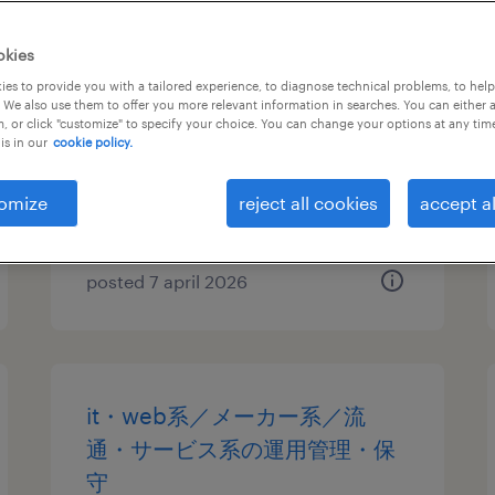
it・web系／メーカー系／流
okies
通・サービス系／教育関連のヘ
es to provide you with a tailored experience, to diagnose technical problems, to hel
 We also use them to offer you more relevant information in searches. You can either 
ルプデスク・ユーザーサポート
, or click "customize" to specify your choice. You can change your options at any tim
is in our
cookie policy.
東京都世田谷区, 東京都
temporary
omize
reject all cookies
accept al
¥2200.00 per hour
posted 7 april 2026
it・web系／メーカー系／流
通・サービス系の運用管理・保
守