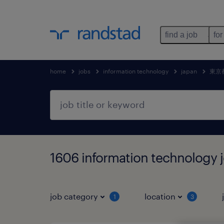
find a job
for
home
jobs
information technology
japan
東京
1606 information technol
job category
location
1
3