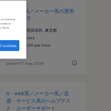
it・web系／メーカー系の運用
管理・保守
p us improve
accept or
e. More
東京都世田谷区, 東京都
temporary
¥2800.00 per hour
l cookies
posted 11 may 2026
it・web系／メーカー系／流
通・サービス系のヘルプデス
ク・ユーザーサポート