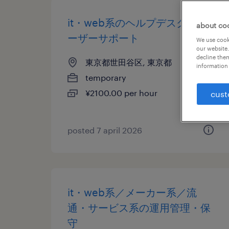
it・web系のヘルプデスク・ユ
about co
ーザーサポート
We use cooki
our website.
decline them
東京都世田谷区, 東京都
information 
temporary
¥2100.00 per hour
cust
posted 7 april 2026
it・web系／メーカー系／流
通・サービス系の運用管理・保
守