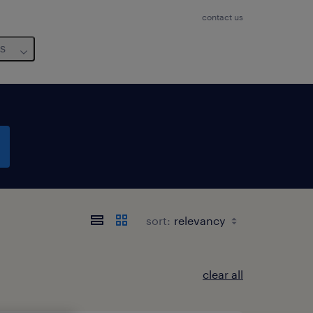
contact us
us
sort:
clear all