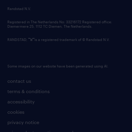
country websites
Randstad N.V.
contact us
Registered in The Netherlands No: 33216172 Registered office:
Diemermere 25, 1112 TC Diemen, The Netherlands.
RANDSTAD,
is a registered trademark of © Randstad N.V.
Some images on our website have been generated using AI.
contact us
terms & conditions
accessibility
cookies
privacy notice