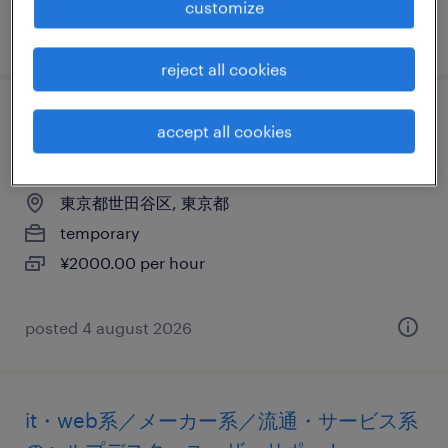
customize
posted 29 june 2026
reject all cookies
it・web系／メーカー系／流通・サービス系
accept all cookies
のヘルプデスク・ユーザーサポート
東京都世田谷区, 東京都
temporary
¥2000.00 per hour
posted 4 august 2026
it・web系／メーカー系／流通・サービス系