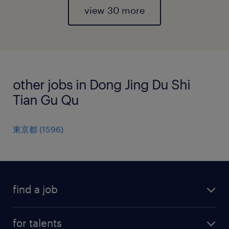
view 30 more
other jobs in Dong Jing Du Shi
Tian Gu Qu
東京都
(
1596
)
find a job
all jobs
for talents