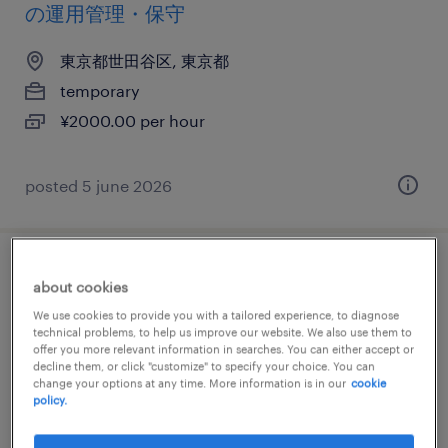
の運用管理・保守
東京都世田谷区, 東京都
temporary
¥2000.00 per hour
posted 5 june 2026
it・web系／メーカー系／流通・サービス系
about cookies
の運用管理・保守
We use cookies to provide you with a tailored experience, to diagnose
technical problems, to help us improve our website. We also use them to
offer you more relevant information in searches. You can either accept or
東京都世田谷区, 東京都
decline them, or click "customize" to specify your choice. You can
temporary
change your options at any time. More information is in our
cookie
policy.
¥2400.00 per hour