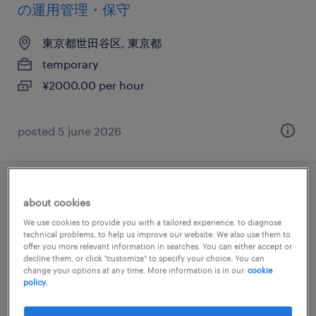
の運用管理・保守
東京都世田谷区, 東京都
temporary
¥2000.00 per hour
posted 5 june 2026
it・web系／メーカー系／流通・サービス系
about cookies
の運用管理・保守
We use cookies to provide you with a tailored experience, to diagnose
technical problems, to help us improve our website. We also use them to
offer you more relevant information in searches. You can either accept or
東京都世田谷区, 東京都
decline them, or click "customize" to specify your choice. You can
temporary
change your options at any time. More information is in our
cookie
policy.
¥2400.00 per hour