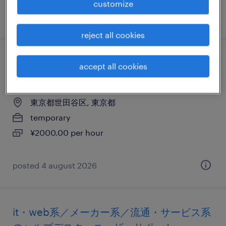
customize
posted 29 june 2026
reject all cookies
it・web系／メーカー系／流通・サービス系
accept all cookies
のヘルプデスク・ユーザーサポート
東京都世田谷区, 東京都
temporary
¥2000.00 per hour
posted 4 august 2026
it・web系／メーカー系／流通・サービス系