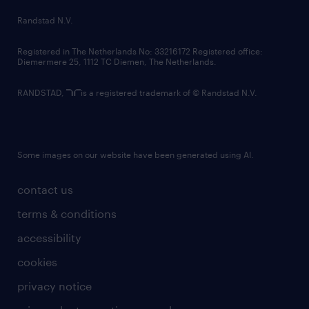
country websites
Randstad N.V.
contact us
Registered in The Netherlands No: 33216172 Registered office:
Diemermere 25, 1112 TC Diemen, The Netherlands.
RANDSTAD,
is a registered trademark of © Randstad N.V.
Some images on our website have been generated using AI.
contact us
terms & conditions
accessibility
cookies
privacy notice