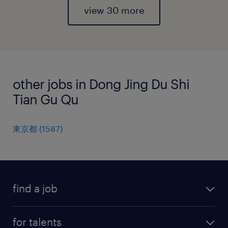
view 30 more
other jobs in Dong Jing Du Shi
Tian Gu Qu
東京都
(
1587
)
find a job
all jobs
for talents