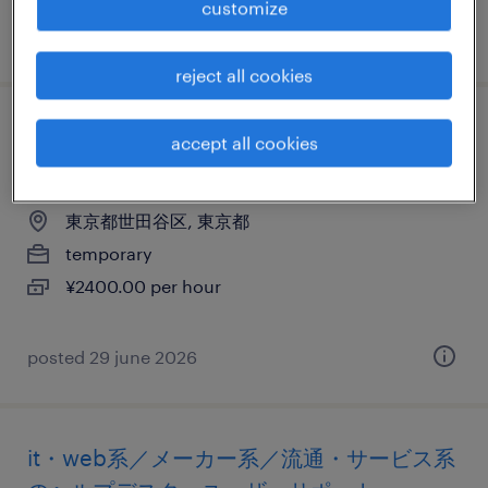
customize
posted 5 june 2026
reject all cookies
it・web系／メーカー系／流通・サービス系
accept all cookies
の運用管理・保守
東京都世田谷区, 東京都
temporary
¥2400.00 per hour
posted 29 june 2026
it・web系／メーカー系／流通・サービス系