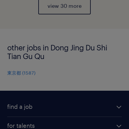
view 30 more
other jobs in Dong Jing Du Shi
Tian Gu Qu
東京都
(
1587
)
find a job
all jobs
for talents