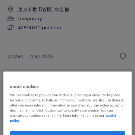
東京都世田谷区, 東京都
temporary
¥2800.00 per hour
posted 11 may 2026
it・web系／メーカー系／流通・サービス系
about cookies
の運用管理・保守
We use cookies to provide you with a tailored experience, to diagnose
technical problems, to help us improve our website. We also use them to
offer you more relevant information in searches. You can either accept or
東京都世田谷区, 東京都
decline them, or click "customize" to specify your choice. You can
temporary
change your options at any time. More information is in our
cookie
policy.
¥2000.00 per hour