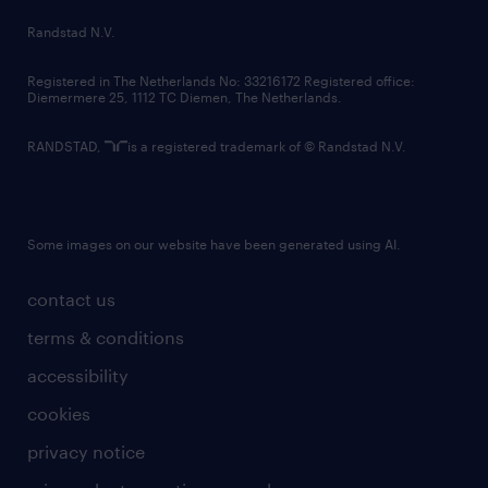
country websites
Randstad N.V.
contact us
Registered in The Netherlands No: 33216172 Registered office:
Diemermere 25, 1112 TC Diemen, The Netherlands.
RANDSTAD,
is a registered trademark of © Randstad N.V.
Some images on our website have been generated using AI.
contact us
terms & conditions
accessibility
cookies
privacy notice