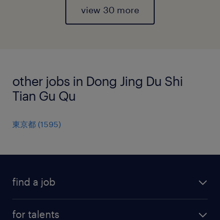
view 30 more
other jobs in Dong Jing Du Shi
Tian Gu Qu
東京都
(
1595
)
find a job
all jobs
for talents