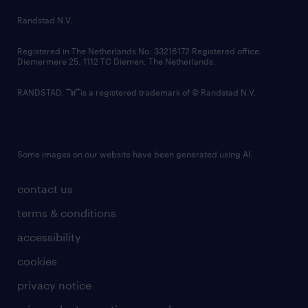
country websites
Randstad N.V.
contact us
Registered in The Netherlands No: 33216172 Registered office:
Diemermere 25, 1112 TC Diemen, The Netherlands.
RANDSTAD,
is a registered trademark of © Randstad N.V.
Some images on our website have been generated using AI.
contact us
terms & conditions
accessibility
cookies
privacy notice