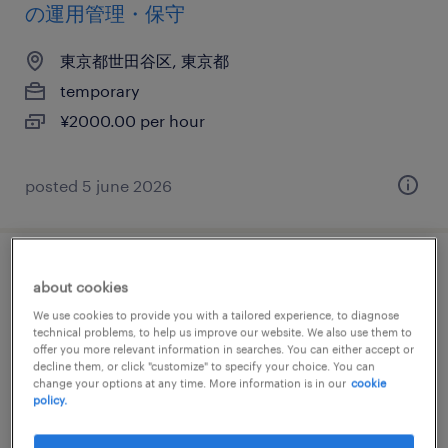
の運用管理・保守
東京都世田谷区, 東京都
temporary
¥2000.00 per hour
posted 5 june 2026
it・web系／メーカー系／流通・サービス系
about cookies
の運用管理・保守
We use cookies to provide you with a tailored experience, to diagnose
technical problems, to help us improve our website. We also use them to
offer you more relevant information in searches. You can either accept or
東京都世田谷区, 東京都
decline them, or click "customize" to specify your choice. You can
temporary
change your options at any time. More information is in our
cookie
policy.
¥2400.00 per hour