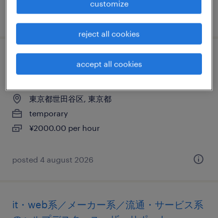
customize
posted 29 june 2026
reject all cookies
it・web系／メーカー系／流通・サービス系
accept all cookies
のヘルプデスク・ユーザーサポート
東京都世田谷区, 東京都
temporary
¥2000.00 per hour
posted 4 august 2026
it・web系／メーカー系／流通・サービス系