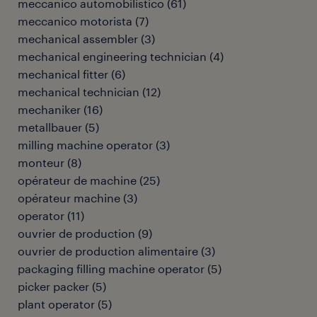
meccanico automobilistico
(
61
)
meccanico motorista
(
7
)
mechanical assembler
(
3
)
mechanical engineering technician
(
4
)
mechanical fitter
(
6
)
mechanical technician
(
12
)
mechaniker
(
16
)
metallbauer
(
5
)
milling machine operator
(
3
)
monteur
(
8
)
opérateur de machine
(
25
)
opérateur machine
(
3
)
operator
(
11
)
ouvrier de production
(
9
)
ouvrier de production alimentaire
(
3
)
packaging filling machine operator
(
5
)
picker packer
(
5
)
plant operator
(
5
)