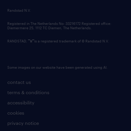
country websites
Randstad N.V.
contact us
Registered in The Netherlands No: 33216172 Registered office:
Diemermere 25, 1112 TC Diemen, The Netherlands.
RANDSTAD,
is a registered trademark of © Randstad N.V.
Some images on our website have been generated using AI.
contact us
terms & conditions
accessibility
cookies
privacy notice