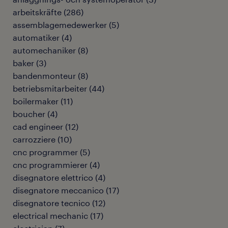
arbeitskräfte
(
286
)
assemblagemedewerker
(
5
)
automatiker
(
4
)
automechaniker
(
8
)
baker
(
3
)
bandenmonteur
(
8
)
betriebsmitarbeiter
(
44
)
boilermaker
(
11
)
boucher
(
4
)
cad engineer
(
12
)
carrozziere
(
10
)
cnc programmer
(
5
)
cnc programmierer
(
4
)
disegnatore elettrico
(
4
)
disegnatore meccanico
(
17
)
disegnatore tecnico
(
12
)
electrical mechanic
(
17
)