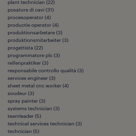
plant technician
(
22
)
posatore di cavi
(
31
)
procesoperator
(
4
)
productie operator
(
4
)
produktionsarbetare
(
3
)
produktionsmitarbeiter
(
3
)
progettista
(
22
)
programmatore plc
(
3
)
reifenpraktiker
(
3
)
responsabile controllo qualità
(
3
)
services engineer
(
3
)
sheet metal cnc worker
(
4
)
soudeur
(
3
)
spray painter
(
3
)
systems technician
(
3
)
teamleader
(
5
)
technical services technician
(
3
)
technician
(
5
)