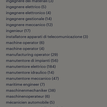
ingegnere dei materiali
(
3
)
ingegnere elettrico
(
5
)
ingegnere elettronico
(
4
)
ingegnere gestionale
(
14
)
ingegnere meccanico
(
12
)
ingenieur
(
17
)
installatore apparati di telecomunicazione
(
3
)
machine operator
(
6
)
machine operator
(
4
)
manufacturing operator
(
29
)
manutentore di impianti
(
56
)
manutentore elettrico
(
184
)
manutentore idraulico
(
14
)
manutentore meccanico
(
47
)
maritime engineer
(
7
)
maschinenmechaniker
(
38
)
maschinenoperateur
(
6
)
mécanicien automobile
(
5
)