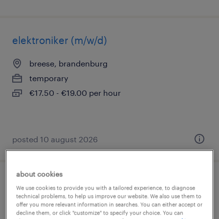
elektroniker (m/w/d)
breese, brandenburg
temporary
€17.50 - €19.00 per hour
posted 10 august 2026
about cookies
elektroniker prüffeld (m/w/d)
We use cookies to provide you with a tailored experience, to diagnose
technical problems, to help us improve our website. We also use them to
offer you more relevant information in searches. You can either accept or
hamburg, hamburg
decline them, or click "customize" to specify your choice. You can