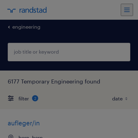
engineering
6177 Temporary Engineering found
filter
2
aufleger/in
bern, bern