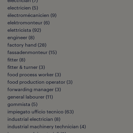
electrician
(
7
)
electricien
(
5
)
électromécanicien
(
9
)
elektromonteur
(
6
)
elettricista
(
92
)
engineer
(
8
)
factory hand
(
28
)
fassadenmonteur
(
15
)
fitter
(
8
)
fitter & turner
(
3
)
food process worker
(
3
)
food production operator
(
3
)
forwarding manager
(
3
)
general labourer
(
11
)
gommista
(
5
)
impiegato ufficio tecnico
(
63
)
industrial electrician
(
8
)
industrial machinery technician
(
4
)