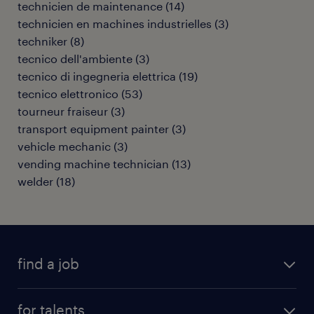
technicien de maintenance
(
14
)
technicien en machines industrielles
(
3
)
techniker
(
8
)
tecnico dell'ambiente
(
3
)
tecnico di ingegneria elettrica
(
19
)
tecnico elettronico
(
53
)
tourneur fraiseur
(
3
)
transport equipment painter
(
3
)
vehicle mechanic
(
3
)
vending machine technician
(
13
)
welder
(
18
)
find a job
all jobs
for talents