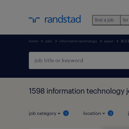
find a job
for
home
jobs
information technology
japan
東京
1598 information technolo
job category
location
1
3