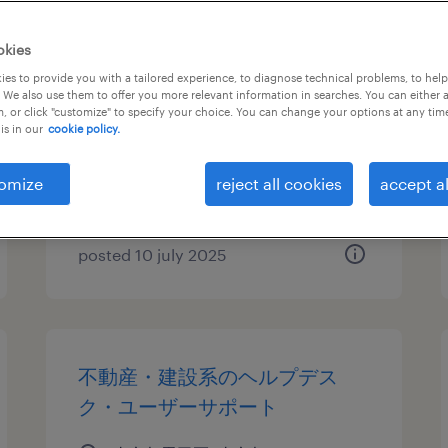
it・web系／メーカー系／流
okies
通・サービス系の運用管理・保
es to provide you with a tailored experience, to diagnose technical problems, to hel
 We also use them to offer you more relevant information in searches. You can either 
守
, or click "customize" to specify your choice. You can change your options at any tim
is in our
cookie policy.
東京都墨田区, 東京都
temporary
omize
reject all cookies
accept al
¥2000.00 per hour
posted 10 july 2025
不動産・建設系のヘルプデス
ク・ユーザーサポート