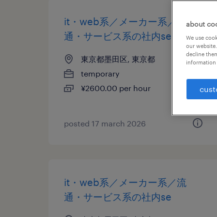
it・web系／メーカー系／流
about co
通・サービス系の社内se
We use cooki
our website.
decline them
東京都墨田区, 東京都
information 
temporary
¥2600.00 per hour
cust
posted 17 march 2026
it・web系／メーカー系／流
通・サービス系の社内se