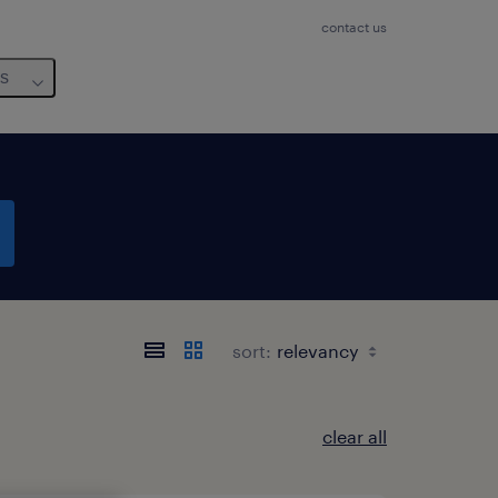
contact us
us
sort:
clear all