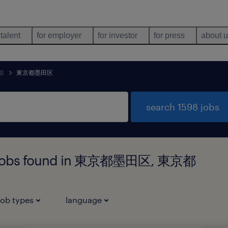
 talent
for employer
for investor
for press
about 
都
東京都墨田区
search 1598 jobs
gy jobs found in 東京都墨田区, 東京都
job types
language