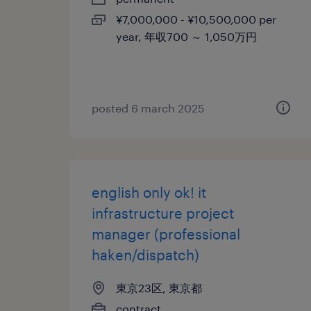
¥7,000,000 - ¥10,500,000 per
year, 年収700 ～ 1,050万円
posted 6 march 2025
english only ok! it
infrastructure project
manager (professional
haken/dispatch)
東京23区, 東京都
contract