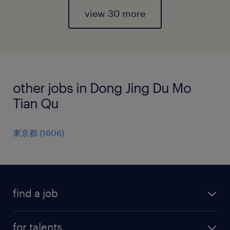
view 30 more
other jobs in Dong Jing Du Mo
Tian Qu
東京都
(
1606
)
find a job
all jobs
for talents