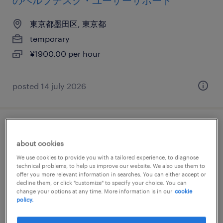
のヘルプデスク・ユーザーサポート
東京都墨田区, 東京都
temporary
¥1900.00 per hour
posted 14 july 2026
it・web系／メーカー系／流通・サービス系
about cookies
の社内se
We use cookies to provide you with a tailored experience, to diagnose
technical problems, to help us improve our website. We also use them to
東京都墨田区, 東京都
offer you more relevant information in searches. You can either accept or
decline them, or click "customize" to specify your choice. You can
temporary
change your options at any time. More information is in our
cookie
¥3200.00 per hour
policy.