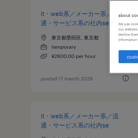
it・web系／メーカー系／流
about co
通・サービス系の社内se
We use cooki
our website.
decline them
東京都墨田区, 東京都
information 
temporary
¥2600.00 per hour
cust
posted 17 march 2026
it・web系／メーカー系／流
通・サービス系の社内se