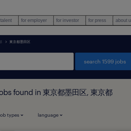
 talent
for employer
for investor
for press
about 
都
東京都墨田区
search 1599 jobs
gy jobs found in 東京都墨田区, 東京都
job types
language