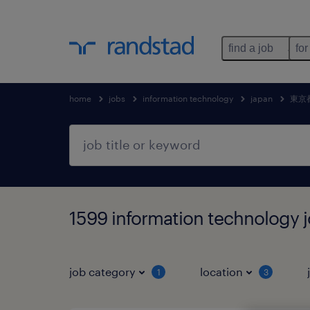
find a job
for
home
jobs
information technology
japan
東京
1599 information technolo
job category
location
1
3