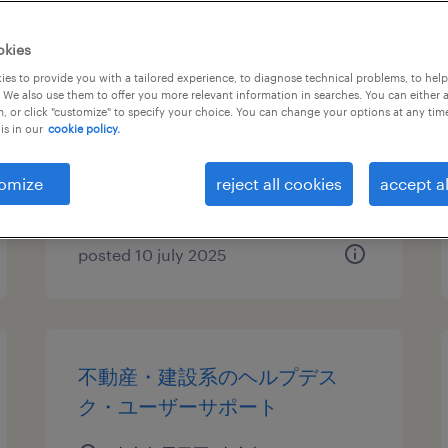
it・web系／メーカー系／流
okies
通・サービス系の運用管理・保
es to provide you with a tailored experience, to diagnose technical problems, to hel
 We also use them to offer you more relevant information in searches. You can either 
守
, or click "customize" to specify your choice. You can change your options at any tim
is in our
cookie policy.
東京都墨田区, 東京都
temporary
omize
reject all cookies
accept al
¥2000.00 per hour
posted 10 july 2025
不動産・建設系のヘルプデス
ク・ユーザーサポート