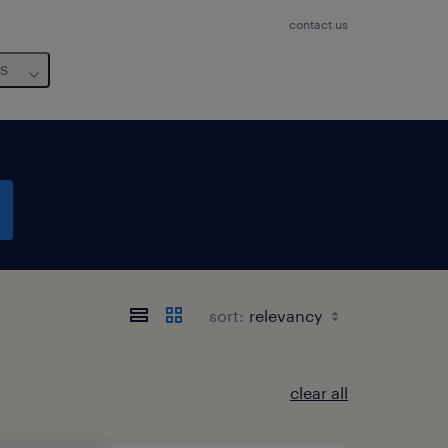
contact us
us
sort:
clear all