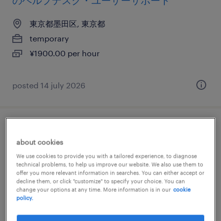
のヘルプデスク・ユーザーサポート
東京都墨田区, 東京都
temporary
¥1900.00 per hour
posted 14 july 2026
it・web系／メーカー系／流通・サービス系
about cookies
の社内se
We use cookies to provide you with a tailored experience, to diagnose
technical problems, to help us improve our website. We also use them to
東京都墨田区, 東京都
offer you more relevant information in searches. You can either accept or
decline them, or click "customize" to specify your choice. You can
temporary
change your options at any time. More information is in our
cookie
¥3200.00 per hour
policy.