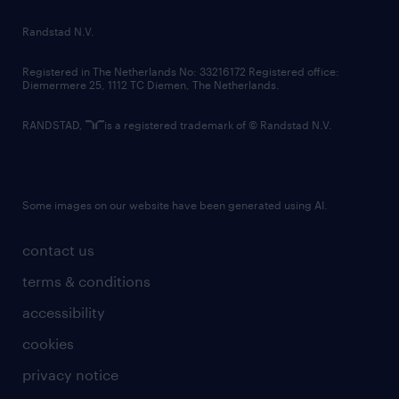
country websites
Randstad N.V.
contact us
Registered in The Netherlands No: 33216172 Registered office:
Diemermere 25, 1112 TC Diemen, The Netherlands.
RANDSTAD,
is a registered trademark of © Randstad N.V.
Some images on our website have been generated using AI.
contact us
terms & conditions
accessibility
cookies
privacy notice