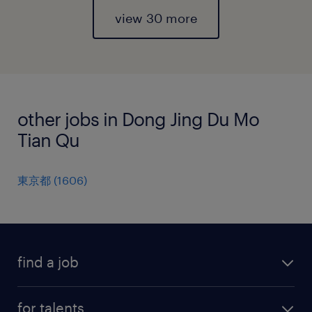
view 30 more
other jobs in Dong Jing Du Mo
Tian Qu
東京都
(
1606
)
find a job
all jobs
for talents