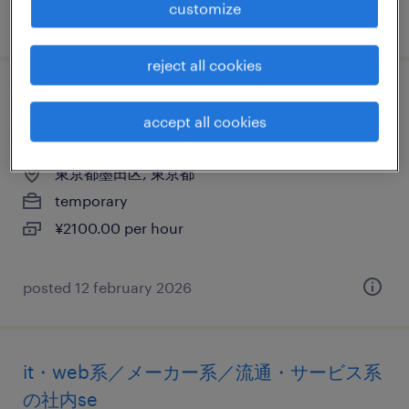
customize
posted 3 october 2025
reject all cookies
it・web系／メーカー系／流通・サービス系
accept all cookies
のヘルプデスク・ユーザーサポート
東京都墨田区, 東京都
temporary
¥2100.00 per hour
posted 12 february 2026
it・web系／メーカー系／流通・サービス系
の社内se