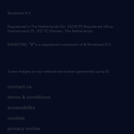
randstad innovation fund
country websites
Randstad N.V.
contact us
Registered in The Netherlands No: 33216172 Registered office:
Diemermere 25, 1112 TC Diemen, The Netherlands.
RANDSTAD,
is a registered trademark of © Randstad N.V.
Some images on our website have been generated using AI.
contact us
terms & conditions
accessibility
cookies
privacy notice