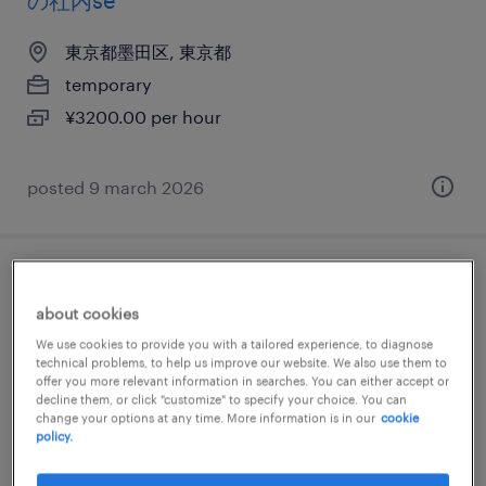
の社内se
東京都墨田区, 東京都
temporary
¥3200.00 per hour
posted 9 march 2026
不動産・建設系のヘルプデスク・ユーザー
about cookies
サポート
We use cookies to provide you with a tailored experience, to diagnose
technical problems, to help us improve our website. We also use them to
東京都墨田区, 東京都
offer you more relevant information in searches. You can either accept or
decline them, or click "customize" to specify your choice. You can
permanent
change your options at any time. More information is in our
cookie
¥285,000 per month
policy.