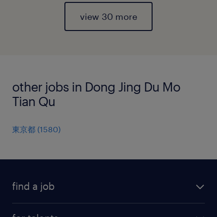
view 30 more
other jobs in Dong Jing Du Mo
Tian Qu
東京都
(
1580
)
find a job
all jobs