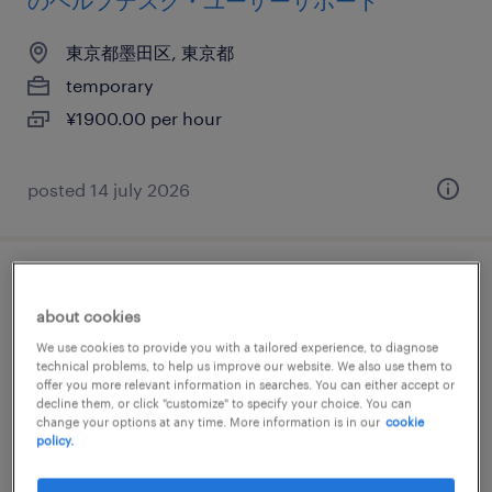
のヘルプデスク・ユーザーサポート
東京都墨田区, 東京都
temporary
¥1900.00 per hour
posted 14 july 2026
it・web系／メーカー系／流通・サービス系
about cookies
の社内se
We use cookies to provide you with a tailored experience, to diagnose
technical problems, to help us improve our website. We also use them to
東京都墨田区, 東京都
offer you more relevant information in searches. You can either accept or
decline them, or click "customize" to specify your choice. You can
temporary
change your options at any time. More information is in our
cookie
¥3200.00 per hour
policy.