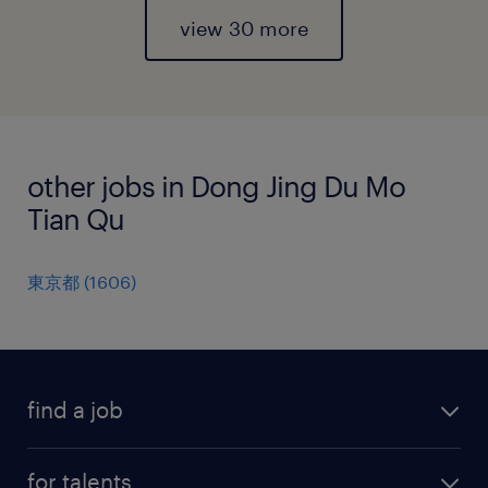
view 30 more
other jobs in Dong Jing Du Mo
Tian Qu
東京都
(
1606
)
find a job
all jobs
for talents