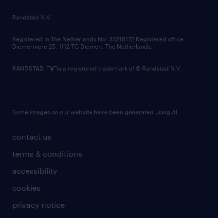
country websites
Randstad N.V.
contact us
Registered in The Netherlands No: 33216172 Registered office:
Diemermere 25, 1112 TC Diemen, The Netherlands.
RANDSTAD,
is a registered trademark of © Randstad N.V.
Some images on our website have been generated using AI.
contact us
terms & conditions
accessibility
cookies
privacy notice