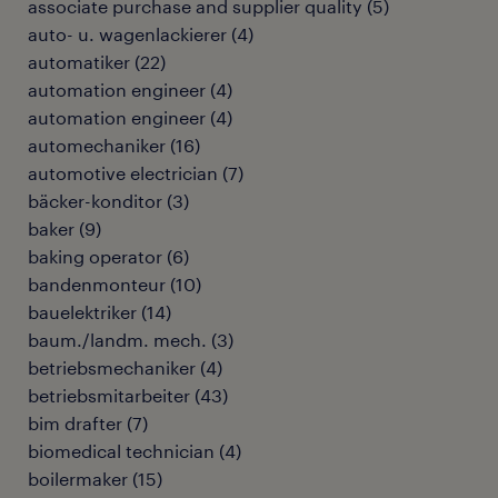
associate purchase and supplier quality
(
5
)
auto- u. wagenlackierer
(
4
)
automatiker
(
22
)
automation engineer
(
4
)
automation engineer
(
4
)
automechaniker
(
16
)
automotive electrician
(
7
)
bäcker-konditor
(
3
)
baker
(
9
)
baking operator
(
6
)
bandenmonteur
(
10
)
bauelektriker
(
14
)
baum./landm. mech.
(
3
)
betriebsmechaniker
(
4
)
betriebsmitarbeiter
(
43
)
bim drafter
(
7
)
biomedical technician
(
4
)
boilermaker
(
15
)