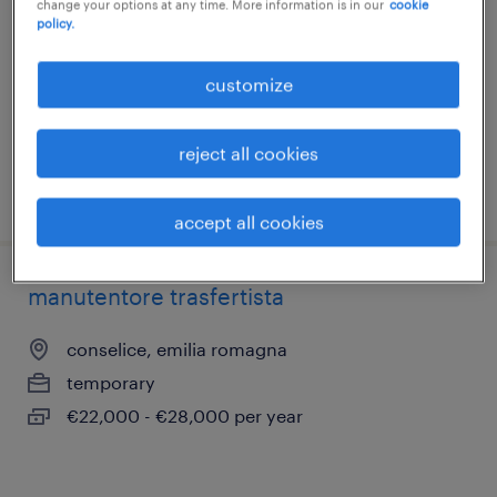
change your options at any time. More information is in our
cookie
trento, trentino alto adige
policy.
temporary
customize
€34,000 - €42,000 per year
reject all cookies
posted 3 august 2026
accept all cookies
manutentore trasfertista
conselice, emilia romagna
temporary
€22,000 - €28,000 per year