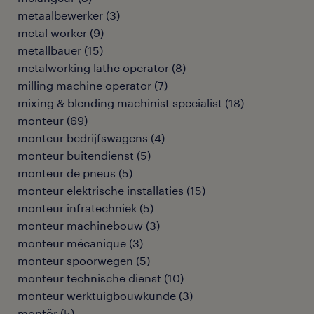
metaalbewerker
(
3
)
metal worker
(
9
)
metallbauer
(
15
)
metalworking lathe operator
(
8
)
milling machine operator
(
7
)
mixing & blending machinist specialist
(
18
)
monteur
(
69
)
monteur bedrijfswagens
(
4
)
monteur buitendienst
(
5
)
monteur de pneus
(
5
)
monteur elektrische installaties
(
15
)
monteur infratechniek
(
5
)
monteur machinebouw
(
3
)
monteur mécanique
(
3
)
monteur spoorwegen
(
5
)
monteur technische dienst
(
10
)
monteur werktuigbouwkunde
(
3
)
montör
(
5
)