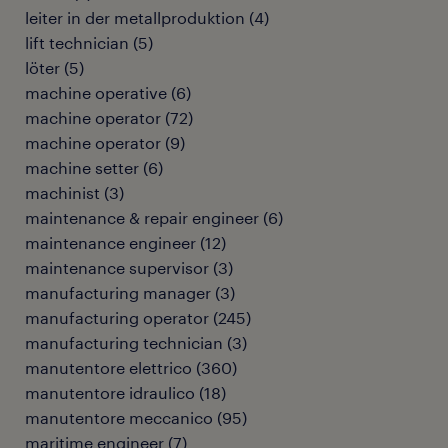
leiter in der metallproduktion
(
4
)
lift technician
(
5
)
löter
(
5
)
machine operative
(
6
)
machine operator
(
72
)
machine operator
(
9
)
machine setter
(
6
)
machinist
(
3
)
maintenance & repair engineer
(
6
)
maintenance engineer
(
12
)
maintenance supervisor
(
3
)
manufacturing manager
(
3
)
manufacturing operator
(
245
)
manufacturing technician
(
3
)
manutentore elettrico
(
360
)
manutentore idraulico
(
18
)
manutentore meccanico
(
95
)
maritime engineer
(
7
)