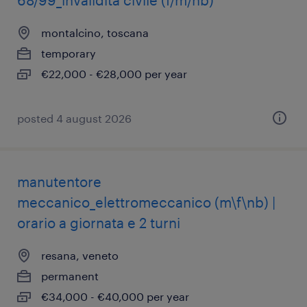
68/99_invalidità civile (f/m/nb)
montalcino, toscana
temporary
€22,000 - €28,000 per year
posted 4 august 2026
manutentore
meccanico_elettromeccanico (m\f\nb) |
orario a giornata e 2 turni
resana, veneto
permanent
€34,000 - €40,000 per year