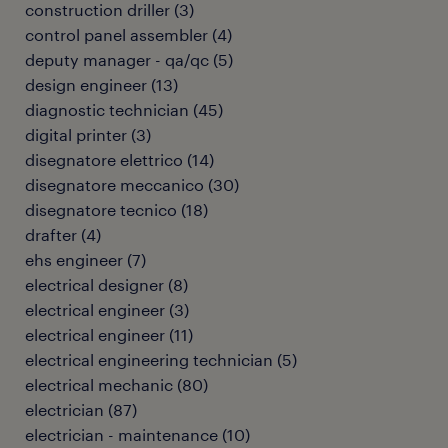
construction driller
(
3
)
control panel assembler
(
4
)
deputy manager - qa/qc
(
5
)
design engineer
(
13
)
diagnostic technician
(
45
)
digital printer
(
3
)
disegnatore elettrico
(
14
)
disegnatore meccanico
(
30
)
disegnatore tecnico
(
18
)
drafter
(
4
)
ehs engineer
(
7
)
electrical designer
(
8
)
electrical engineer
(
3
)
electrical engineer
(
11
)
electrical engineering technician
(
5
)
electrical mechanic
(
80
)
electrician
(
87
)
electrician - maintenance
(
10
)