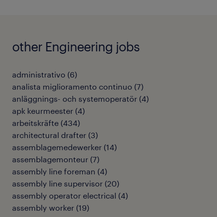
other Engineering jobs
administrativo
(
6
)
analista miglioramento continuo
(
7
)
anläggnings- och systemoperatör
(
4
)
apk keurmeester
(
4
)
arbeitskräfte
(
434
)
architectural drafter
(
3
)
assemblagemedewerker
(
14
)
assemblagemonteur
(
7
)
assembly line foreman
(
4
)
assembly line supervisor
(
20
)
assembly operator electrical
(
4
)
assembly worker
(
19
)