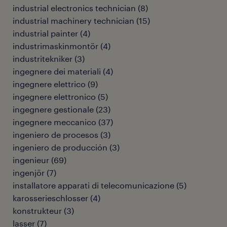
industrial electronics technician
(
8
)
industrial machinery technician
(
15
)
industrial painter
(
4
)
industrimaskinmontör
(
4
)
industritekniker
(
3
)
ingegnere dei materiali
(
4
)
ingegnere elettrico
(
9
)
ingegnere elettronico
(
5
)
ingegnere gestionale
(
23
)
ingegnere meccanico
(
37
)
ingeniero de procesos
(
3
)
ingeniero de producción
(
3
)
ingenieur
(
69
)
ingenjör
(
7
)
installatore apparati di telecomunicazione
(
5
)
karosserieschlosser
(
4
)
konstrukteur
(
3
)
lasser
(
7
)