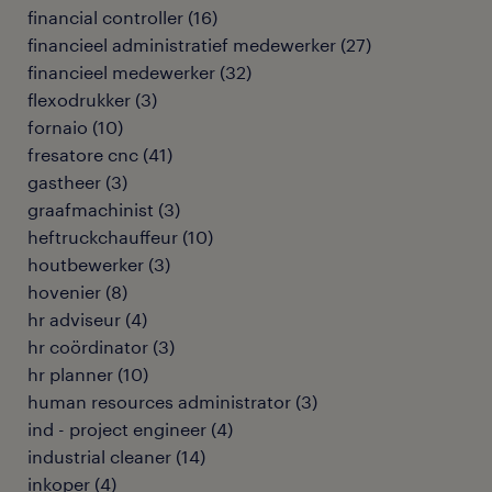
financial controller
(
16
)
financieel administratief medewerker
(
27
)
financieel medewerker
(
32
)
flexodrukker
(
3
)
fornaio
(
10
)
fresatore cnc
(
41
)
gastheer
(
3
)
graafmachinist
(
3
)
heftruckchauffeur
(
10
)
houtbewerker
(
3
)
hovenier
(
8
)
hr adviseur
(
4
)
hr coördinator
(
3
)
hr planner
(
10
)
human resources administrator
(
3
)
ind - project engineer
(
4
)
industrial cleaner
(
14
)
inkoper
(
4
)