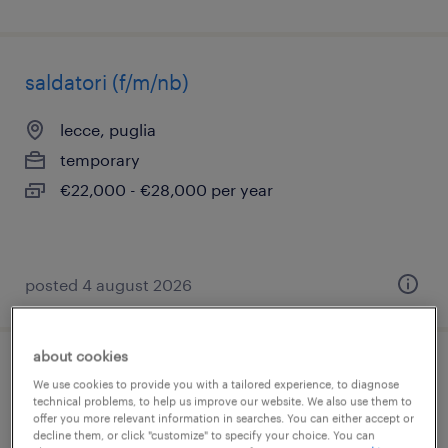
saldatori (f/m/nb)
lecce, puglia
temporary
€22,000 - €28,000 per year
posted 4 august 2026
about cookies
addetto alla saldatura (m/f/nb)
We use cookies to provide you with a tailored experience, to diagnose
technical problems, to help us improve our website. We also use them to
offer you more relevant information in searches. You can either accept or
piandimeleto, marche
decline them, or click "customize" to specify your choice. You can