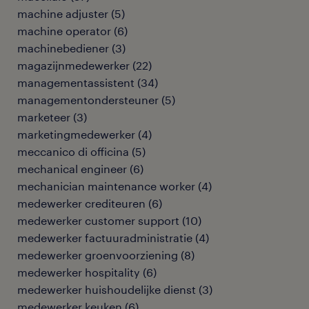
machine adjuster
(
5
)
machine operator
(
6
)
machinebediener
(
3
)
magazijnmedewerker
(
22
)
managementassistent
(
34
)
managementondersteuner
(
5
)
marketeer
(
3
)
marketingmedewerker
(
4
)
meccanico di officina
(
5
)
mechanical engineer
(
6
)
mechanician maintenance worker
(
4
)
medewerker crediteuren
(
6
)
medewerker customer support
(
10
)
medewerker factuuradministratie
(
4
)
medewerker groenvoorziening
(
8
)
medewerker hospitality
(
6
)
medewerker huishoudelijke dienst
(
3
)
medewerker keuken
(
6
)