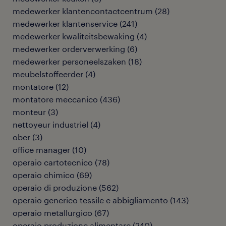
medewerker klantencontactcentrum
(
28
)
medewerker klantenservice
(
241
)
medewerker kwaliteitsbewaking
(
4
)
medewerker orderverwerking
(
6
)
medewerker personeelszaken
(
18
)
meubelstoffeerder
(
4
)
montatore
(
12
)
montatore meccanico
(
436
)
monteur
(
3
)
nettoyeur industriel
(
4
)
ober
(
3
)
office manager
(
10
)
operaio cartotecnico
(
78
)
operaio chimico
(
69
)
operaio di produzione
(
562
)
operaio generico tessile e abbigliamento
(
143
)
operaio metallurgico
(
67
)
operaio produzione alimentare
(
240
)